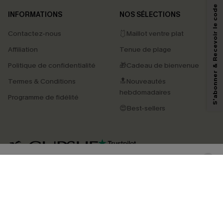
S'abonner & Recevoir le code
INFORMATIONS
NOS SÉLECTIONS
Contactez-nous
🩱Maillot ventre plat
En soumettant votre adresse e-mail, vous acceptez de recevoir des e-mails
Affiliation
Tenue de plage
marketing (y compris du contenu généré par l'IA) de Cupshe et
reconnaissez avoir pris connaissance de nos
Termes & Conditions
. Nous
Politique de confidentialité
🎁Cadeau de bienvenue
pouvons utiliser les données collectées sur notre site ainsi que des
technologies de suivi, telles que des pixels intégrés à nos e-mails, afin de
Termes & Conditions
🔝Nouveautés
savoir si ceux-ci ont été ouverts, de mesurer votre engagement, de
personnaliser nos contenus et nos offres, et de vous recommander des
hebdomadaires
Programme de fidélité
produits susceptibles de vous intéresser, conformément à notre
Politique de
confidentialité
. Vous pouvez vous désabonner à tout moment.
😍Best-sellers
S'ABONNER
4.4
TÉLÉCHARGEZ L’APP CUPSHE