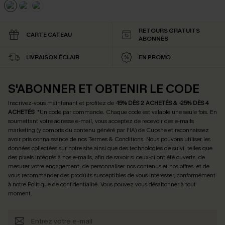
RETOURS GRATUITS
CARTE CATEAU
ABONNÉS
LIVRAISON ÉCLAIR
EN PROMO
S'ABONNER ET OBTENIR LE CODE
Inscrivez-vous maintenant et profitez de
-15% DÈS 2 ACHETÉS & -25% DÈS 4
ACHETÉS
! *Un code par commande. Chaque code est valable une seule fois.
En
soumettant votre adresse e-mail, vous acceptez de recevoir des e-mails
marketing (y compris du contenu généré par l'IA) de Cupshe et reconnaissez
avoir pris connaissance de nos
Termes & Conditions
. Nous pouvons utiliser les
données collectées sur notre site ainsi que des technologies de suivi, telles que
des pixels intégrés à nos e-mails, afin de savoir si ceux-ci ont été ouverts, de
mesurer votre engagement, de personnaliser nos contenus et nos offres, et de
vous recommander des produits susceptibles de vous intéresser, conformément
à notre
Politique de confidentialité
. Vous pouvez vous désabonner à tout
moment.