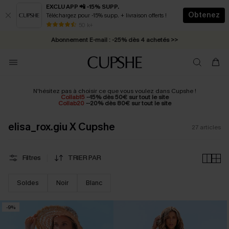
EXCLU APP 📲 -15% SUPP.
Obtenez
Téléchargez pour -15% supp. + livraison offerts !
* Livraison éclair 2-3 jours ouvrés >>
50 k+
Abonnement E-mail : -25% dès 4 achetés >>
N'hésitez pas à choisir ce que vous voulez dans Cupshe !
Collab15
--15% dès 50€ sur tout le site
Collab20
--20% dès 80€ sur tout le site
elisa_rox.giu X Cupshe
27
articles
Filtres
TRIER PAR
Soldes
Noir
Blanc
-9%