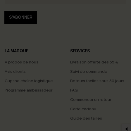
S'ABONNER
LA MARQUE
SERVICES
À propos de nous
Livraison offerte dès 55 €
Avis clients
Suivi de commande
Cupshe chaîne logistique
Retours faciles sous 30 jours
Programme ambassadeur
FAQ
Commencer un retour
Carte cadeau
PROFITEZ DE -15%
Guide des tailles
-15% dès 2 Achetés par E-mail
*Un code par commande, valable une seule fois.