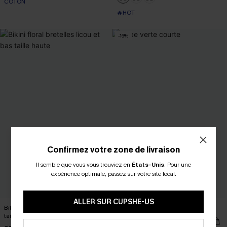
COTON
🔥HOT
-16%
Confirmez votre zone de livraison
Il semble que vous vous trouviez en
États-Unis
.
Pour une
expérience optimale, passez sur votre site local.
ALLER SUR CUPSHE-US
Bikini floral bretelles licou et bas
Robe verte courte
taille haute
26,00 €
31,00 €