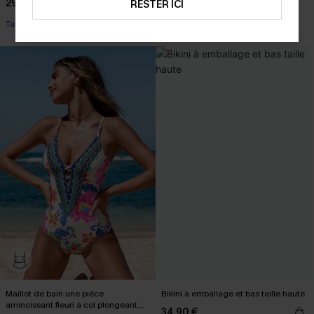
29,90 €
RESTER ICI
Taille haute
Maillot de bain une pièce
Bikini à emballage et bas taille haute
amincissant fleuri à col plongeant
34,90 €