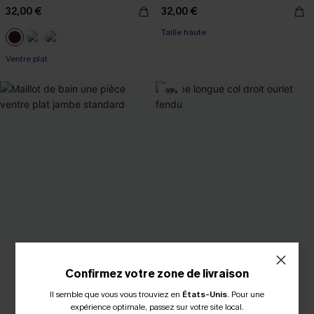
32,00 €
32,00 €
Taille haute
Ventre plat
-16%
Confirmez votre zone de livraison
Il semble que vous vous trouviez en
États-Unis
.
Pour une
expérience optimale, passez sur votre site local.