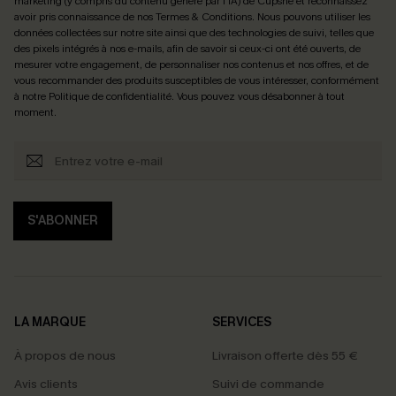
marketing (y compris du contenu généré par l'IA) de Cupshe et reconnaissez
avoir pris connaissance de nos
Termes & Conditions
. Nous pouvons utiliser les
données collectées sur notre site ainsi que des technologies de suivi, telles que
des pixels intégrés à nos e-mails, afin de savoir si ceux-ci ont été ouverts, de
mesurer votre engagement, de personnaliser nos contenus et nos offres, et de
vous recommander des produits susceptibles de vous intéresser, conformément
à notre
Politique de confidentialité
. Vous pouvez vous désabonner à tout
moment.
S'ABONNER
LA MARQUE
SERVICES
À propos de nous
Livraison offerte dès 55 €
Avis clients
Suivi de commande