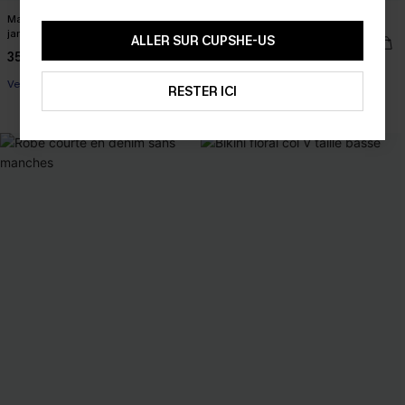
Maillot de bain une pièce ventre plat
Robe longue col droit ourlet fendu
jambe standard
ALLER SUR CUPSHE-US
31,00 €
37,00 €
35,00 €
Ventre plat
RESTER ICI
Taille haute