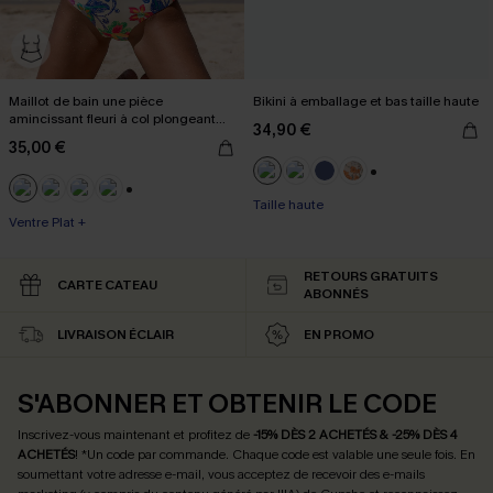
Maillot de bain une pièce
Bikini à emballage et bas taille haute
amincissant fleuri à col plongeant
34,90 €
boho
35,00 €
+1
Taille haute
+3
Ventre Plat +
RETOURS GRATUITS
CARTE CATEAU
ABONNÉS
LIVRAISON ÉCLAIR
EN PROMO
S'ABONNER ET OBTENIR LE CODE
Inscrivez-vous maintenant et profitez de
-15% DÈS 2 ACHETÉS & -25% DÈS 4
ACHETÉS
! *Un code par commande. Chaque code est valable une seule fois.
En
soumettant votre adresse e-mail, vous acceptez de recevoir des e-mails