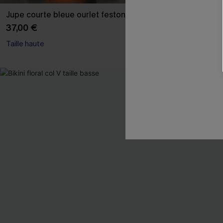
Jupe courte bleue ourlet festonné
Pull marron d
37,00 €
39,00 €
Taille haute