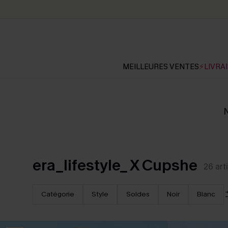
MEILLEURES VENTES
⚡LIVRAI
N
era_lifestyle_ X Cupshe
26
art
Catégorie
Style
Soldes
Noir
Blanc