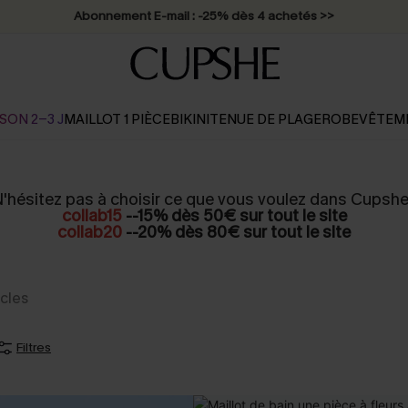
Abonnement E-mail : -25% dès 4 achetés >>
SON 2-3 J
MAILLOT 1 PIÈCE
BIKINI
TENUE DE PLAGE
ROBE
VÊTEM
'hésitez pas à choisir ce que vous voulez dans Cupshe
collab15
--15% dès 50€ sur tout le site
collab20
--20% dès 80€ sur tout le site
icles
Filtres