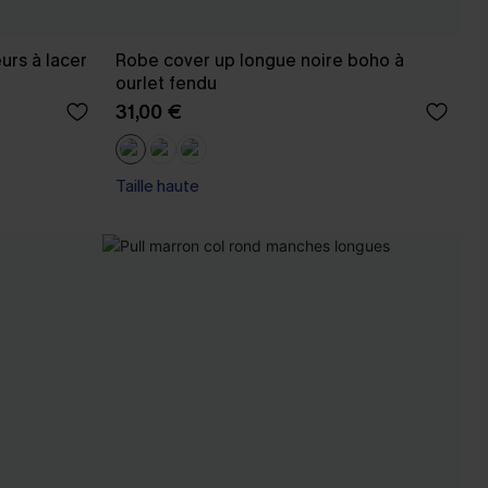
eurs à lacer
Robe cover up longue noire boho à
ourlet fendu
31,00 €
Taille haute