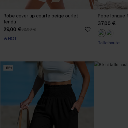
Robe cover up courte beige ourlet
Robe longue f
fendu
37,00 €
29,00 €
32,00 €
🔥HOT
Taille haute
-15%