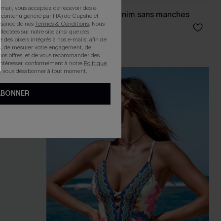
mail, vous acceptez de recevoir des e-
Robe courte en denim sans manches
 contenu généré par l'IA) de Cupshe et
issance de nos
Termes & Conditions
. Nous
36,00 €
llectées sur notre site ainsi que des
e des pixels intégrés à nos e-mails, afin de
COTON
rts, de mesurer votre engagement, de
nos offres, et de vous recommander des
intéresser, conformément à notre
Politique
z vous désabonner à tout moment.
ABONNER