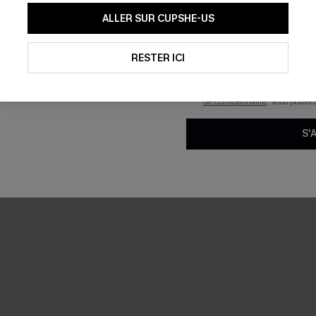
En soumettant votre adresse e-
ALLER SUR CUPSHE-US
os ouvert
Cardigan bleu col rond
mails marketing (y compris du
reconnaissez avoir pris conna
39,00 €
pouvons utiliser les données co
technologies de suivi, telles qu
RESTER ICI
savoir si ceux-ci ont été ouve
personnaliser nos contenus et 
produits susceptibles de vous 
de confidentialité
. Vous pouve
-16%
S'