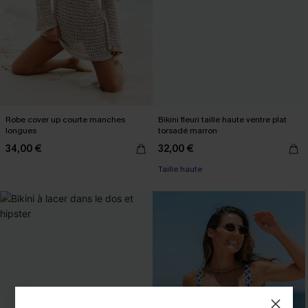
Robe cover up courte manches
Bikini fleuri taille haute ventre plat
longues
torsadé marron
34,00 €
32,00 €
Taille haute