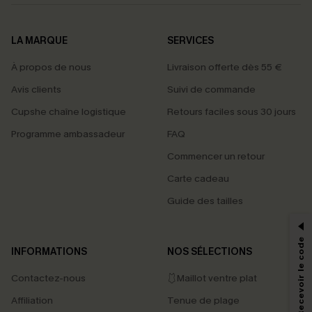
LA MARQUE
SERVICES
À propos de nous
Livraison offerte dès 55 €
Avis clients
Suivi de commande
Cupshe chaîne logistique
Retours faciles sous 30 jours
Programme ambassadeur
FAQ
Commencer un retour
Carte cadeau
PROFITEZ DE -15%
Guide des tailles
-15% dès 2 Achetés par E-mail
*Un code par commande, valable une seule fois.
S'abonner & Recevoir le code
INFORMATIONS
NOS SÉLECTIONS
Contactez-nous
🩱Maillot ventre plat
En soumettant votre adresse e-mail, vous acceptez de recevoir des e-mails
Affiliation
Tenue de plage
marketing (y compris du contenu généré par l'IA) de Cupshe et