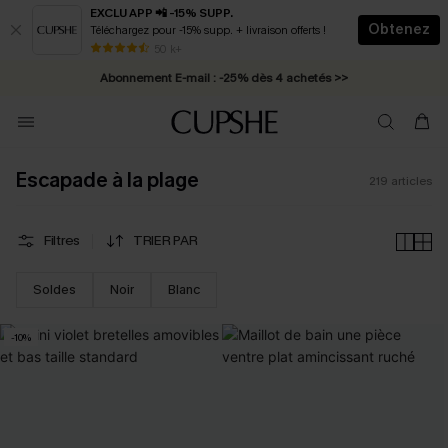
EXCLU APP 📲 -15% SUPP.
Obtenez
Téléchargez pour -15% supp. + livraison offerts !
Abonnement E-mail : -25% dès 4 achetés >>
50 k+
* Livraison éclair 2-3 jours ouvrés >>
Escapade à la plage
219
articles
Filtres
TRIER PAR
Soldes
Noir
Blanc
-10%