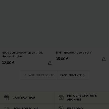
Robe courte cover up en tricot
Bikini géométrique à col V
découpé noire
35,00 €
32,00 €
PAGE PRÉCÉDENTE
PAGE SUIVANTE
RETOURS GRATUITS
CARTE CATEAU
ABONNÉS
LIVRAISON ÉCLAIR
EN PROMO