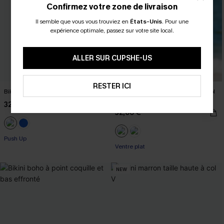
Confirmez votre zone de livraison
Il semble que vous vous trouviez en
États-Unis
.
Pour une
expérience optimale, passez sur votre site local.
ALLER SUR CUPSHE-US
RESTER ICI
Bikini à lacer dans le dos et hipster
Maillot de bain une pièce floral à col
carré
32,00 €
32,00 €
Push Up
Ventre plat
NEW