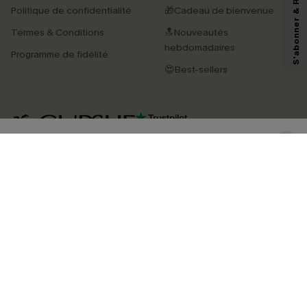
reconnaissez avoir pris connaissance de nos
Termes & Conditions
. Nous
Politique de confidentialité
🎁Cadeau de bienvenue
pouvons utiliser les données collectées sur notre site ainsi que des
technologies de suivi, telles que des pixels intégrés à nos e-mails, afin de
Termes & Conditions
🔝Nouveautés
savoir si ceux-ci ont été ouverts, de mesurer votre engagement, de
personnaliser nos contenus et nos offres, et de vous recommander des
hebdomadaires
Programme de fidélité
produits susceptibles de vous intéresser, conformément à notre
Politique de
confidentialité
. Vous pouvez vous désabonner à tout moment.
😍Best-sellers
S'ABONNER
4.4
TÉLÉCHARGEZ L’APP CUPSHE
SUIVEZ-NOUS