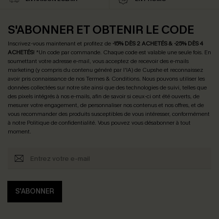
S'ABONNER ET OBTENIR LE CODE
Inscrivez-vous maintenant et profitez de
-15% DÈS 2 ACHETÉS & -25% DÈS 4
ACHETÉS
! *Un code par commande. Chaque code est valable une seule fois.
En
soumettant votre adresse e-mail, vous acceptez de recevoir des e-mails
marketing (y compris du contenu généré par l'IA) de Cupshe et reconnaissez
avoir pris connaissance de nos
Termes & Conditions
. Nous pouvons utiliser les
données collectées sur notre site ainsi que des technologies de suivi, telles que
des pixels intégrés à nos e-mails, afin de savoir si ceux-ci ont été ouverts, de
mesurer votre engagement, de personnaliser nos contenus et nos offres, et de
vous recommander des produits susceptibles de vous intéresser, conformément
à notre
Politique de confidentialité
. Vous pouvez vous désabonner à tout
moment.
S'ABONNER