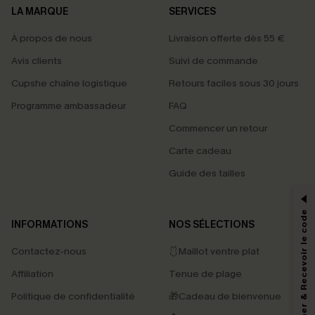
LA MARQUE
SERVICES
À propos de nous
Livraison offerte dès 55 €
Avis clients
Suivi de commande
Cupshe chaîne logistique
Retours faciles sous 30 jours
Programme ambassadeur
FAQ
Commencer un retour
Carte cadeau
PROFITEZ DE -15%
Guide des tailles
-15% dès 2 Achetés par E-mail
*Un code par commande, valable une seule fois.
S'abonner & Recevoir le code
INFORMATIONS
NOS SÉLECTIONS
Contactez-nous
🩱Maillot ventre plat
En soumettant votre adresse e-mail, vous acceptez de recevoir des e-mails
Affiliation
Tenue de plage
marketing (y compris du contenu généré par l'IA) de Cupshe et
reconnaissez avoir pris connaissance de nos
Termes & Conditions
. Nous
Politique de confidentialité
🎁Cadeau de bienvenue
pouvons utiliser les données collectées sur notre site ainsi que des
technologies de suivi, telles que des pixels intégrés à nos e-mails, afin de