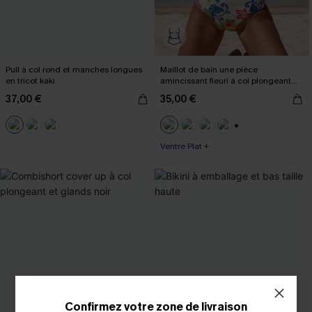
Pull à col rond et manches longues
Maillot de bain une pièce
en tricot kaki
amincissant fleuri à col plongeant
boho
37,00 €
35,00 €
+3
Ventre Plat +
Confirmez votre zone de livraison