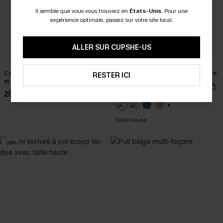
Il semble que vous vous trouviez en
États-Unis
.
Pour une
expérience optimale, passez sur votre site local.
ALLER SUR CUPSHE-US
Combishort cover up à col plongeant
Bikini à emballage et bas taille haute
RESTER ICI
et glands noir
34,90 €
29,00 €
+1
Taille haute
-20%