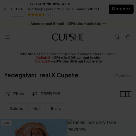
EXCLU APP 📲 -15% SUPP.
Obtenez
Téléchargez pour -15% supp. + livraison offerts !
Abonnement E-mail : -25% dès 4 achetés >>
50 k+
* Livraison éclair 2-3 jours ouvrés >>
N'hésitez pas à choisir ce que vous voulez dans Cupshe !
Collab15
--15% dès 50€ sur tout le site
Collab20
--20% dès 80€ sur tout le site
fedegatani_real X Cupshe
47
articles
Filtres
TRIER PAR
Soldes
Noir
Blanc
-9%