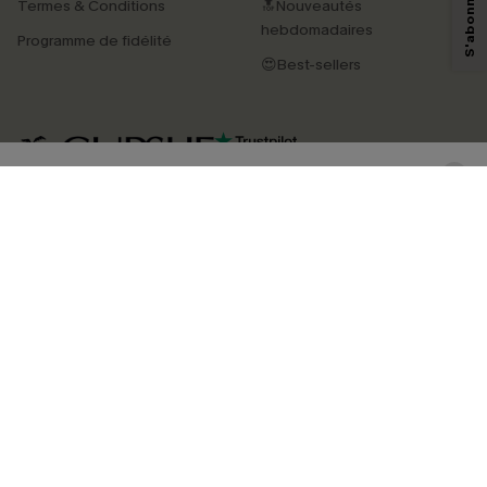
Termes & Conditions
🔝Nouveautés
savoir si ceux-ci ont été ouverts, de mesurer votre engagement, de
personnaliser nos contenus et nos offres, et de vous recommander des
hebdomadaires
Programme de fidélité
produits susceptibles de vous intéresser, conformément à notre
Politique de
confidentialité
. Vous pouvez vous désabonner à tout moment.
😍Best-sellers
S'ABONNER
4.4
TÉLÉCHARGEZ L’APP CUPSHE
SUIVEZ-NOUS
©2026 CUPSHE FRANCE