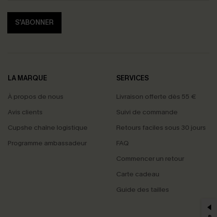
S'ABONNER
LA MARQUE
SERVICES
À propos de nous
Livraison offerte dès 55 €
Avis clients
Suivi de commande
Cupshe chaîne logistique
Retours faciles sous 30 jours
Programme ambassadeur
FAQ
Commencer un retour
Carte cadeau
PROFITEZ DE -15%
Guide des tailles
-15% dès 2 Achetés par E-mail
*Un code par commande, valable une seule fois.