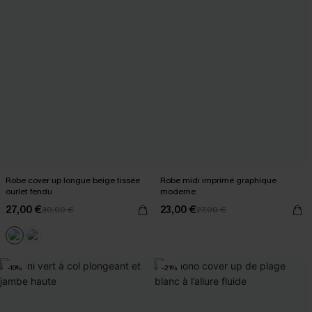
Robe cover up longue beige tissée
Robe midi imprimé graphique
ourlet fendu
moderne
27,00 €
23,00 €
30,00 €
27,00 €
-10%
-21%