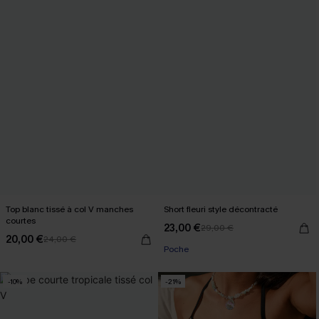
Top blanc tissé à col V manches
Short fleuri style décontracté
courtes
23,00 €
29,00 €
20,00 €
24,00 €
Poche
-10%
-21%