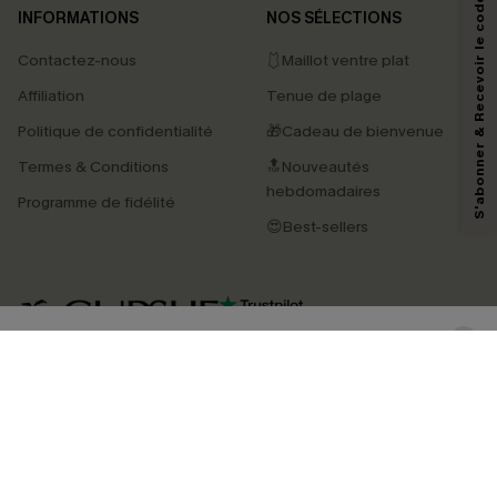
S'abonner & Recevoir le code
INFORMATIONS
NOS SÉLECTIONS
Contactez-nous
🩱Maillot ventre plat
En soumettant votre adresse e-mail, vous acceptez de recevoir des e-mails
Affiliation
Tenue de plage
marketing (y compris du contenu généré par l'IA) de Cupshe et
reconnaissez avoir pris connaissance de nos
Termes & Conditions
. Nous
Politique de confidentialité
🎁Cadeau de bienvenue
pouvons utiliser les données collectées sur notre site ainsi que des
technologies de suivi, telles que des pixels intégrés à nos e-mails, afin de
Termes & Conditions
🔝Nouveautés
savoir si ceux-ci ont été ouverts, de mesurer votre engagement, de
personnaliser nos contenus et nos offres, et de vous recommander des
hebdomadaires
Programme de fidélité
produits susceptibles de vous intéresser, conformément à notre
Politique de
confidentialité
. Vous pouvez vous désabonner à tout moment.
😍Best-sellers
S'ABONNER
4.4
TÉLÉCHARGEZ L’APP CUPSHE