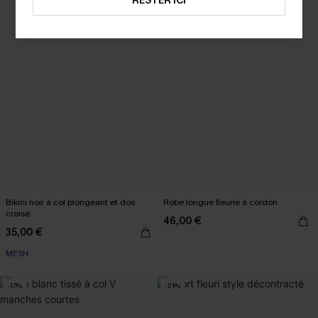
RESTER ICI
Bikini noir à col plongeant et dos
Robe longue fleurie à cordon
croisé
46,00 €
35,00 €
MESH
-17%
-21%