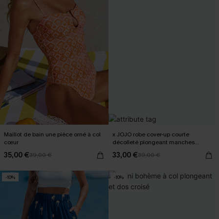
Maillot de bain une pièce orné à col
x JOJO robe cover-up courte
cœur
décolleté plongeant manches
longues
35,00 €
33,00 €
39,00 €
39,00 €
-10%
-10%