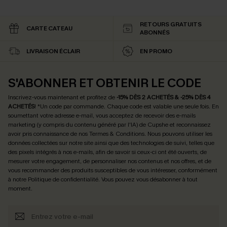
RETOURS GRATUITS
CARTE CATEAU
ABONNÉS
LIVRAISON ÉCLAIR
EN PROMO
S'ABONNER ET OBTENIR LE CODE
Inscrivez-vous maintenant et profitez de
-15% DÈS 2 ACHETÉS & -25% DÈS 4
ACHETÉS
! *Un code par commande. Chaque code est valable une seule fois.
En
soumettant votre adresse e-mail, vous acceptez de recevoir des e-mails
marketing (y compris du contenu généré par l'IA) de Cupshe et reconnaissez
avoir pris connaissance de nos
Termes & Conditions
. Nous pouvons utiliser les
données collectées sur notre site ainsi que des technologies de suivi, telles que
des pixels intégrés à nos e-mails, afin de savoir si ceux-ci ont été ouverts, de
mesurer votre engagement, de personnaliser nos contenus et nos offres, et de
vous recommander des produits susceptibles de vous intéresser, conformément
à notre
Politique de confidentialité
. Vous pouvez vous désabonner à tout
moment.