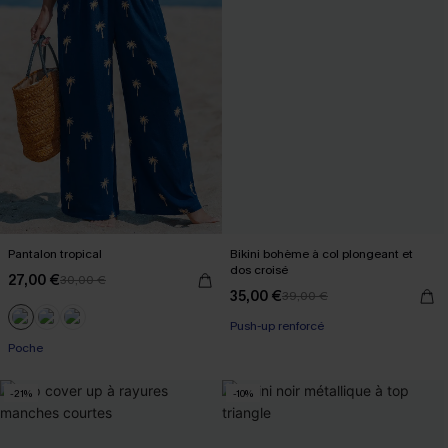
Pantalon tropical
Bikini bohème à col plongeant et
dos croisé
27,00 €
30,00 €
35,00 €
39,00 €
Push-up renforcé
Poche
-21%
-10%