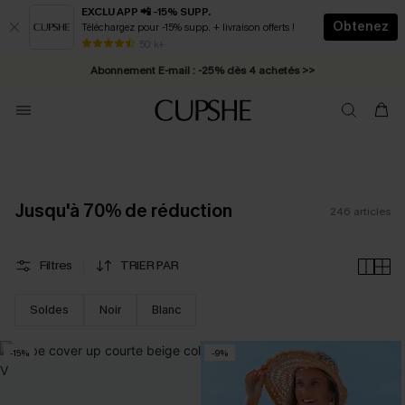
EXCLU APP 📲 -15% SUPP.
Obtenez
Téléchargez pour -15% supp. + livraison offerts !
Abonnement E-mail : -25% dès 4 achetés >>
50 k+
* Livraison éclair 2-3 jours ouvrés >>
Jusqu'à 70% de réduction
246
articles
Filtres
TRIER PAR
Soldes
Noir
Blanc
-15%
-9%