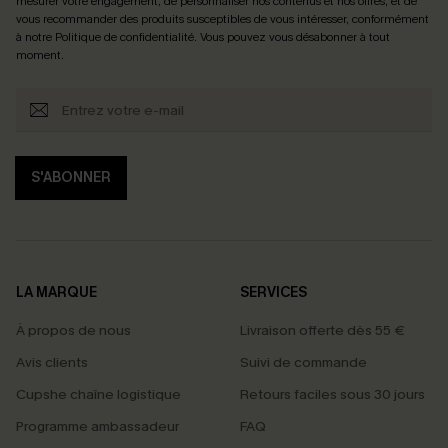
mesurer votre engagement, de personnaliser nos contenus et nos offres, et de
vous recommander des produits susceptibles de vous intéresser, conformément
à notre
Politique de confidentialité
. Vous pouvez vous désabonner à tout
moment.
S'ABONNER
LA MARQUE
SERVICES
À propos de nous
Livraison offerte dès 55 €
Avis clients
Suivi de commande
Cupshe chaîne logistique
Retours faciles sous 30 jours
Programme ambassadeur
FAQ