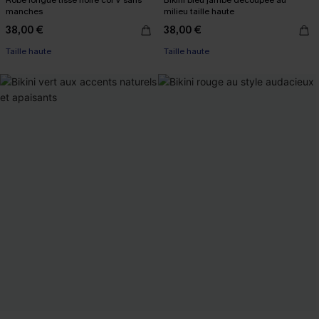
Robe longue tissé noire col V sans
Bikini bleu jambe découpée au
manches
milieu taille haute
38,00 €
38,00 €
Taille haute
Taille haute