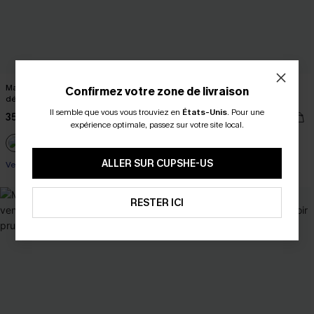
Maillot de bain une pièce fleuri
Bikini fleuri taille haute ventre plat
Confirmez votre zone de livraison
découpé à emballage jaune
torsadé marron
Il semble que vous vous trouviez en
États-Unis
.
Pour une
35,00 €
32,00 €
expérience optimale, passez sur votre site local.
Taille haute
ALLER SUR CUPSHE-US
Ventre plat
RESTER ICI