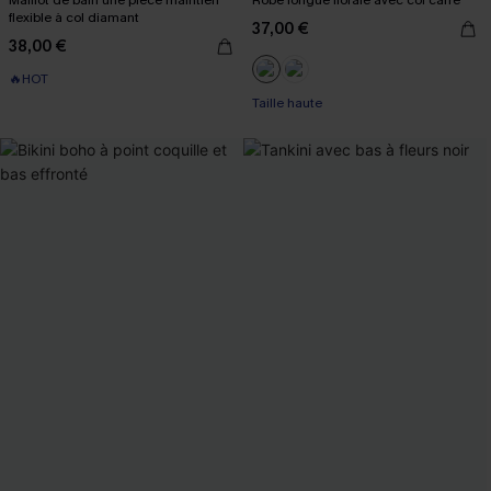
Maillot de bain une pièce maintien
Robe longue florale avec col carré
flexible à col diamant
37,00 €
38,00 €
🔥HOT
Taille haute