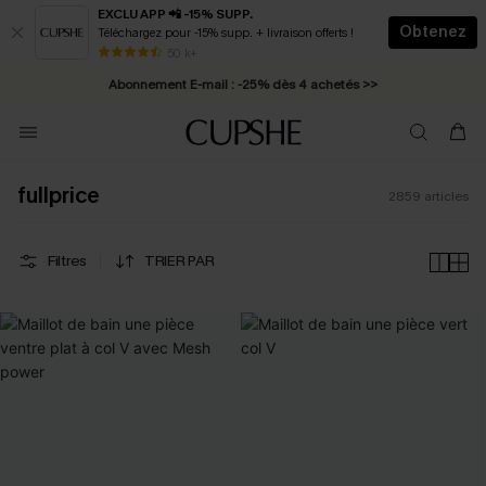
EXCLU APP 📲 -15% SUPP.
Obtenez
Téléchargez pour -15% supp. + livraison offerts !
Abonnement E-mail : -25% dès 4 achetés >>
50 k+
* Livraison éclair 2-3 jours ouvrés >>
fullprice
2859
articles
Filtres
TRIER PAR