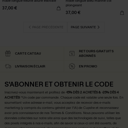
Robe longue fleurie allure estivale
Robe longue bleu marine col
plongeant
37,00 €
37,00 €
PAGE PRÉCÉDENTE
PAGE SUIVANTE
RETOURS GRATUITS
CARTE CATEAU
ABONNÉS
LIVRAISON ÉCLAIR
EN PROMO
S'ABONNER ET OBTENIR LE CODE
Inscrivez-vous maintenant et profitez de
-15% DÈS 2 ACHETÉS & -25% DÈS 4
ACHETÉS
! *Un code par commande. Chaque code est valable une seule fois.
En
soumettant votre adresse e-mail, vous acceptez de recevoir des e-mails
marketing (y compris du contenu généré par l'IA) de Cupshe et reconnaissez
avoir pris connaissance de nos
Termes & Conditions
. Nous pouvons utiliser les
données collectées sur notre site ainsi que des technologies de suivi, telles que
des pixels intégrés à nos e-mails, afin de savoir si ceux-ci ont été ouverts, de