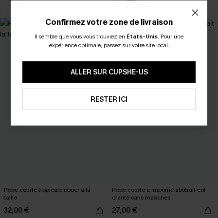
Confirmez votre zone de livraison
Il semble que vous vous trouviez en
États-Unis
.
Pour une
expérience optimale, passez sur votre site local.
ALLER SUR CUPSHE-US
RESTER ICI
Robe courte tropicale nouer à la
Robe courte à imprimé abstrait col
taille
cranté sans manches
32,00 €
27,00 €