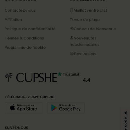
Contactez-nous
🩱Maillot ventre plat
Affiliation
Tenue de plage
Politique de confidentialité
🎁Cadeau de bienvenue
Termes & Conditions
🔝Nouveautés
hebdomadaires
Programme de fidélité
😍Best-sellers
4.4
PROFITEZ DE -15%
TÉLÉCHARGEZ L’APP CUPSHE
-15% dès 2 Achetés par E-mail
*Un code par commande, valable une seule fois.
SUIVEZ-NOUS