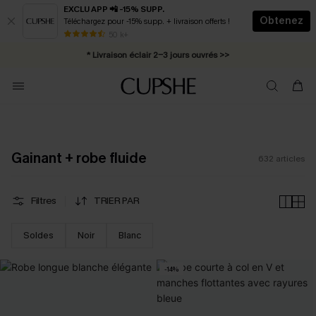
EXCLU APP 📲 -15% SUPP.
Obtenez
Téléchargez pour -15% supp. + livraison offerts !
Abonnement E-mail : -25% dès 4 achetés >>
50 k+
* Livraison éclair 2-3 jours ouvrés >>
Gainant + robe fluide
632
articles
Filtres
TRIER PAR
Soldes
Noir
Blanc
-14%