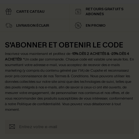
RETOURS GRATUITS
CARTE CATEAU
ABONNÉS
LIVRAISON ÉCLAIR
EN PROMO
S'ABONNER ET OBTENIR LE CODE
Inscrivez-vous maintenant et profitez de
-15% DÈS 2 ACHETÉS & -25% DÈS 4
ACHETÉS
! *Un code par commande. Chaque code est valable une seule fois.
En
soumettant votre adresse e-mail, vous acceptez de recevoir des e-mails
marketing (y compris du contenu généré par l'IA) de Cupshe et reconnaissez
avoir pris connaissance de nos
Termes & Conditions
. Nous pouvons utiliser les
données collectées sur notre site ainsi que des technologies de suivi, telles que
des pixels intégrés à nos e-mails, afin de savoir si ceux-ci ont été ouverts, de
mesurer votre engagement, de personnaliser nos contenus et nos offres, et de
vous recommander des produits susceptibles de vous intéresser, conformément
à notre
Politique de confidentialité
. Vous pouvez vous désabonner à tout
moment.