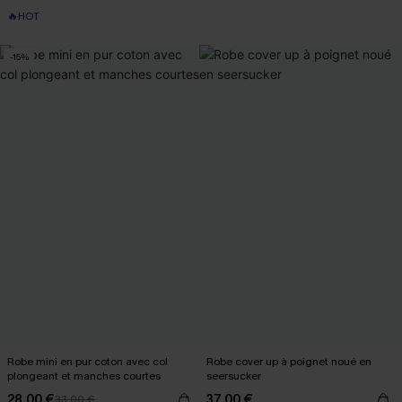
🔥HOT
-15%
Robe mini en pur coton avec col
Robe cover up à poignet noué en
plongeant et manches courtes
seersucker
28,00 €
37,00 €
33,00 €