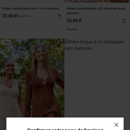
Robe courte blanche à col montant
Robe courte bleue col chemise avec
poches
27,00 €
32,00 €
32,00 €
Poche
-15%