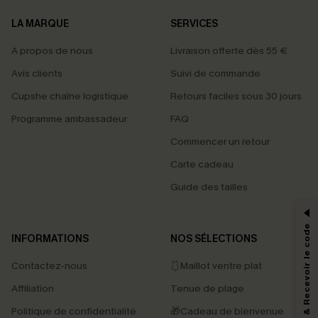
LA MARQUE
SERVICES
À propos de nous
Livraison offerte dès 55 €
Avis clients
Suivi de commande
Cupshe chaîne logistique
Retours faciles sous 30 jours
Programme ambassadeur
FAQ
Commencer un retour
Carte cadeau
PROFITEZ DE -15%
Guide des tailles
-15% dès 2 Achetés par E-mail
*Un code par commande, valable une seule fois.
S'abonner & Recevoir le code
INFORMATIONS
NOS SÉLECTIONS
Contactez-nous
🩱Maillot ventre plat
En soumettant votre adresse e-mail, vous acceptez de recevoir des e-mails
Affiliation
Tenue de plage
marketing (y compris du contenu généré par l'IA) de Cupshe et
reconnaissez avoir pris connaissance de nos
Termes & Conditions
. Nous
Politique de confidentialité
🎁Cadeau de bienvenue
pouvons utiliser les données collectées sur notre site ainsi que des