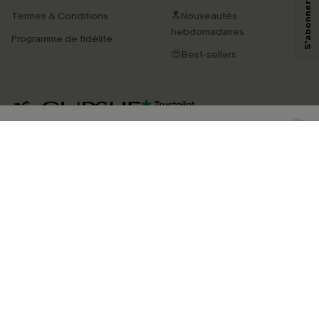
technologies de suivi, telles que des pixels intégrés à nos e-mails, afin de
Termes & Conditions
🔝Nouveautés
savoir si ceux-ci ont été ouverts, de mesurer votre engagement, de
personnaliser nos contenus et nos offres, et de vous recommander des
hebdomadaires
Programme de fidélité
produits susceptibles de vous intéresser, conformément à notre
Politique de
confidentialité
. Vous pouvez vous désabonner à tout moment.
😍Best-sellers
S'ABONNER
4.4
TÉLÉCHARGEZ L’APP CUPSHE
SUIVEZ-NOUS