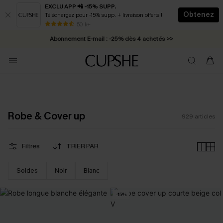
EXCLU APP 📲 -15% SUPP.
Obtenez
Téléchargez pour -15% supp. + livraison offerts !
Abonnement E-mail : -25% dès 4 achetés >>
50 k+
* Livraison éclair 2-3 jours ouvrés >>
Robe & Cover up
929
articles
Filtres
TRIER PAR
Soldes
Noir
Blanc
-15%