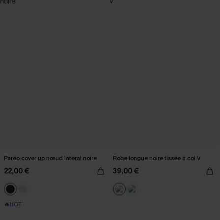
Paréo cover up nœud latéral noire
Robe longue noire tissée à col V
22,00 €
39,00 €
🔥HOT