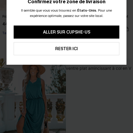
Confirmez votre zone de livraison
Il semble que vous vous trouviez en
États-Unis
.
Pour une
expérience optimale, passez sur votre site local.
Robe ornée col V sans manches
Maillot de bain une pièce ventre plat
col haut jambe standard
44,00 €
32,00 €
ALLER SUR CUPSHE-US
Taille haute
RESTER ICI
Ventre plat