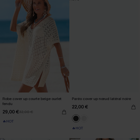
Robe cover up courte beige ourlet
Paréo cover up nœud latéral noire
fendu
22,00 €
29,00 €
32,00 €
🔥HOT
🔥HOT