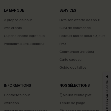
LA MARQUE
SERVICES
À propos de nous
Livraison offerte dès 55 €
Avis clients
Suivi de commande
Cupshe chaîne logistique
Retours faciles sous 30 jours
Programme ambassadeur
FAQ
Commencer un retour
Carte cadeau
PROFITEZ DE -15%
Guide des tailles
-15% dès 2 Achetés par E-mail
*Un code par commande, valable une seule fois.
S'abonner & Recevoir le code
INFORMATIONS
NOS SÉLECTIONS
Contactez-nous
🩱Maillot ventre plat
En soumettant votre adresse e-mail, vous acceptez de recevoir des e-mails
Affiliation
Tenue de plage
marketing (y compris du contenu généré par l'IA) de Cupshe et
reconnaissez avoir pris connaissance de nos
Termes & Conditions
. Nous
Politique de confidentialité
🎁Cadeau de bienvenue