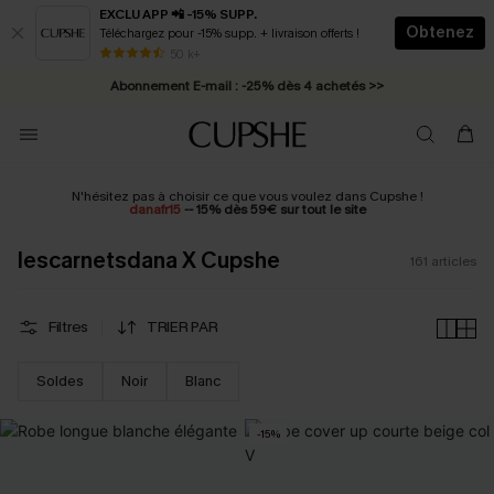
EXCLU APP 📲 -15% SUPP.
Obtenez
Téléchargez pour -15% supp. + livraison offerts !
Abonnement E-mail : -25% dès 4 achetés >>
50 k+
* Livraison éclair 2-3 jours ouvrés >>
N'hésitez pas à choisir ce que vous voulez dans Cupshe !
danafr15
-- 15% dès 59€ sur tout le site
lescarnetsdana X Cupshe
161
articles
Filtres
TRIER PAR
Soldes
Noir
Blanc
-15%