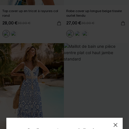
Top cover up en tricot à rayures col
Robe cover up longue beige tissée
rond
ourlet fendu
28,00 €
27,00 €
33,00 €
30,00 €