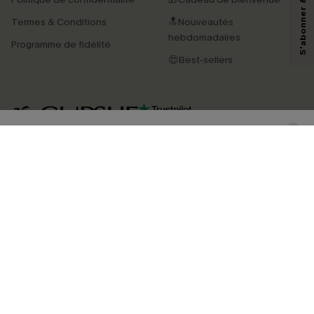
pouvons utiliser les données collectées sur notre site ainsi que des
technologies de suivi, telles que des pixels intégrés à nos e-mails, afin de
Termes & Conditions
🔝Nouveautés
savoir si ceux-ci ont été ouverts, de mesurer votre engagement, de
personnaliser nos contenus et nos offres, et de vous recommander des
hebdomadaires
Programme de fidélité
produits susceptibles de vous intéresser, conformément à notre
Politique de
confidentialité
. Vous pouvez vous désabonner à tout moment.
😍Best-sellers
S'ABONNER
4.3
TÉLÉCHARGEZ L’APP CUPSHE
SUIVEZ-NOUS