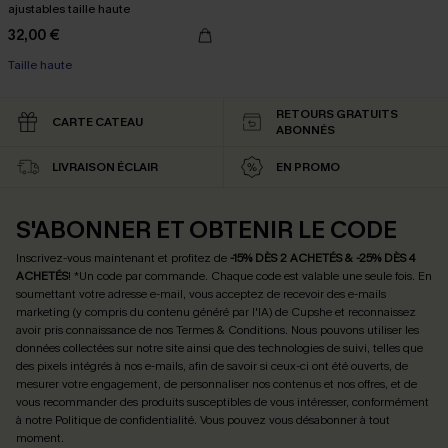
ajustables taille haute
32,00 €
Taille haute
RETOURS GRATUITS
CARTE CATEAU
ABONNÉS
LIVRAISON ÉCLAIR
EN PROMO
S'ABONNER ET OBTENIR LE CODE
Inscrivez-vous maintenant et profitez de
-15% DÈS 2 ACHETÉS & -25% DÈS 4
ACHETÉS
! *Un code par commande. Chaque code est valable une seule fois.
En
soumettant votre adresse e-mail, vous acceptez de recevoir des e-mails
marketing (y compris du contenu généré par l'IA) de Cupshe et reconnaissez
avoir pris connaissance de nos
Termes & Conditions
. Nous pouvons utiliser les
données collectées sur notre site ainsi que des technologies de suivi, telles que
des pixels intégrés à nos e-mails, afin de savoir si ceux-ci ont été ouverts, de
mesurer votre engagement, de personnaliser nos contenus et nos offres, et de
vous recommander des produits susceptibles de vous intéresser, conformément
à notre
Politique de confidentialité
. Vous pouvez vous désabonner à tout
moment.