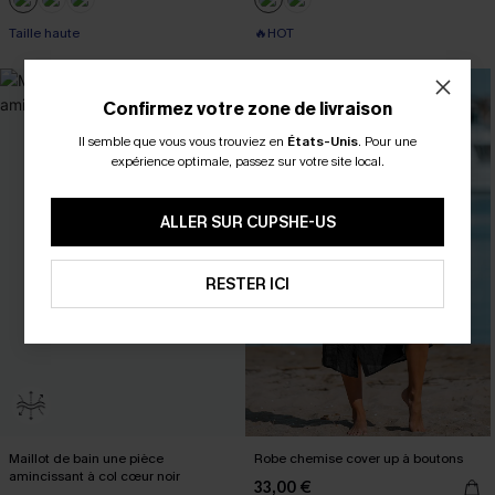
Taille haute
🔥HOT
Confirmez votre zone de livraison
Il semble que vous vous trouviez en
États-Unis
.
Pour une
expérience optimale, passez sur votre site local.
ALLER SUR CUPSHE-US
RESTER ICI
Maillot de bain une pièce
Robe chemise cover up à boutons
amincissant à col cœur noir
33,00 €