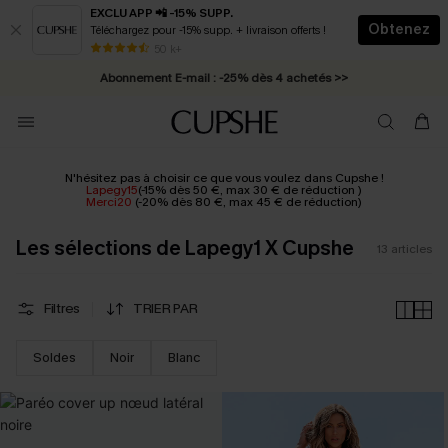
EXCLU APP 📲 -15% SUPP.
Obtenez
Téléchargez pour -15% supp. + livraison offerts !
* Livraison éclair 2-3 jours ouvrés >>
50 k+
Abonnement E-mail : -25% dès 4 achetés >>
N'hésitez pas à choisir ce que vous voulez dans Cupshe !
Lapegy15
(-15% dès 50 €, max 30 € de réduction )
Merci20
(-20% dès 80 €, max 45 € de réduction)
Les sélections de Lapegy1 X Cupshe
13
articles
Filtres
TRIER PAR
Soldes
Noir
Blanc