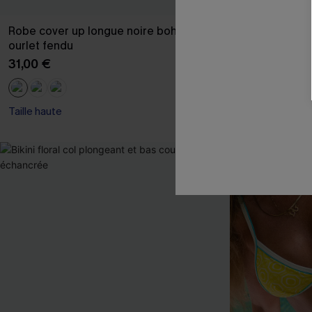
Robe cover up longue noire boho à
Pantalon noir
ourlet fendu
23,00 €
27,00
31,00 €
Taille haute
Taille haute
-50%