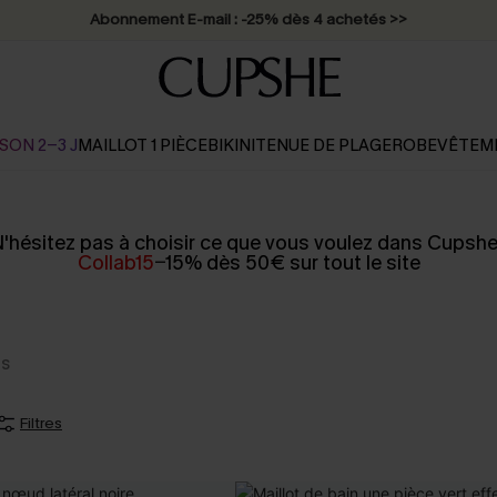
Abonnement E-mail : -25% dès 4 achetés >>
SON 2-3 J
MAILLOT 1 PIÈCE
BIKINI
TENUE DE PLAGE
ROBE
VÊTEM
'hésitez pas à choisir ce que vous voulez dans Cupshe
Collab15
-
15% dès 50€ sur tout le site
es
Filtres