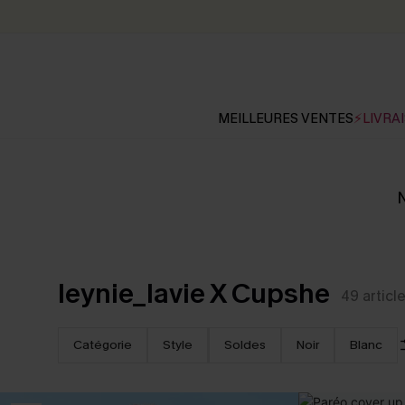
MEILLEURES VENTES
⚡LIVRAI
N
leynie_lavie X Cupshe
49
articl
Catégorie
Style
Soldes
Noir
Blanc