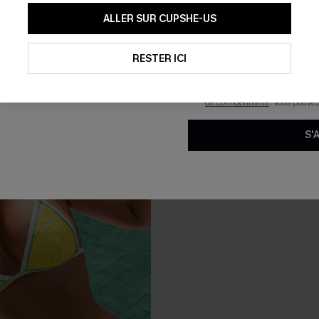
En soumettant votre adresse e-
ALLER SUR CUPSHE-US
mails marketing (y compris du
 jambe fuselée
T-shirt à col en V texturé et
reconnaissez avoir pris conna
pouvons utiliser les données co
25,00 €
 €
technologies de suivi, telles qu
RESTER ICI
savoir si ceux-ci ont été ouve
🔥HOT
personnaliser nos contenus et 
produits susceptibles de vous 
de confidentialité
. Vous pouve
S'