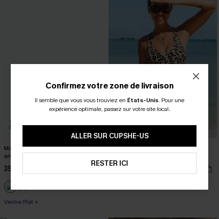
Confirmez votre zone de livraison
Il semble que vous vous trouviez en
États-Unis
.
Pour une
expérience optimale, passez sur votre site local.
ALLER SUR CUPSHE-US
Maillot de bain une pièce
Midkini léopard classique à dos
amincissant à col licou en V
croisé et taille haute
RESTER ICI
35,00 €
35,00 €
Taille haute
Ventre Plat +