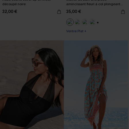
découpé noire
amincissant fleuri à col plongeant
boho
32,00 €
35,00 €
+3
Ventre Plat +