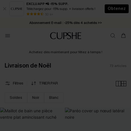
EXCLU APP 📲 -15% SUPP.
Obtenez
Téléchargez pour -15% supp. + livraison offerts !
Abonnement E-mail : -25% dès 4 achetés >>
50 k+
* Livraison éclair 2-3 jours ouvrés >>
Achetez dès maintenant pour fêtez à temps !
Livraison de Noël
73
articles
Filtres
TRIER PAR
Soldes
Noir
Blanc