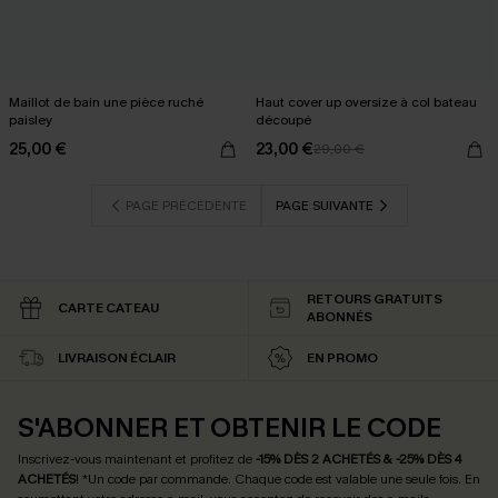
Maillot de bain une pièce ruché
Haut cover up oversize à col bateau
paisley
découpé
25,00 €
23,00 €
29,00 €
PAGE PRÉCÉDENTE
PAGE SUIVANTE
RETOURS GRATUITS
CARTE CATEAU
ABONNÉS
LIVRAISON ÉCLAIR
EN PROMO
S'ABONNER ET OBTENIR LE CODE
Inscrivez-vous maintenant et profitez de
-15% DÈS 2 ACHETÉS & -25% DÈS 4
ACHETÉS
! *Un code par commande. Chaque code est valable une seule fois.
En