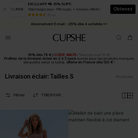
EXCLU APP 📲 -15% SUPP.
Obtenez
Téléchargez pour -15% supp. + livraison offerts !
* Livraison éclair 2-3 jours ouvrés >>
50 k+
Abonnement E-mail : -25% dès 4 achetés >>
-15% dès 79 € |
CODE: MA79
(*Remise max 15 €)
Profitez de la livraison éclair en 2 à 3 jours
ouvrés pour les produits marqués
(étiquette selon la taille),
offerte en France dès 120 €
!
Livraison éclair: Tailles S
19
articles
Filtres
TRIER PAR