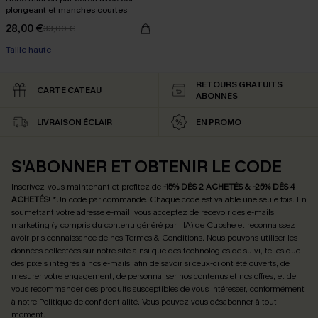
plongeant et manches courtes
28,00 €
33,00 €
Taille haute
RETOURS GRATUITS
CARTE CATEAU
ABONNÉS
LIVRAISON ÉCLAIR
EN PROMO
S'ABONNER ET OBTENIR LE CODE
Inscrivez-vous maintenant et profitez de
-15% DÈS 2 ACHETÉS & -25% DÈS 4
ACHETÉS
! *Un code par commande. Chaque code est valable une seule fois.
En
soumettant votre adresse e-mail, vous acceptez de recevoir des e-mails
marketing (y compris du contenu généré par l'IA) de Cupshe et reconnaissez
avoir pris connaissance de nos
Termes & Conditions
. Nous pouvons utiliser les
données collectées sur notre site ainsi que des technologies de suivi, telles que
des pixels intégrés à nos e-mails, afin de savoir si ceux-ci ont été ouverts, de
mesurer votre engagement, de personnaliser nos contenus et nos offres, et de
vous recommander des produits susceptibles de vous intéresser, conformément
à notre
Politique de confidentialité
. Vous pouvez vous désabonner à tout
moment.