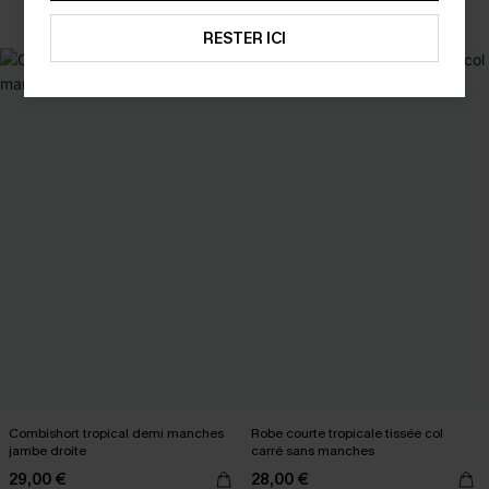
Taille haute
RESTER ICI
Combishort tropical demi manches
Robe courte tropicale tissée col
jambe droite
carré sans manches
29,00 €
28,00 €