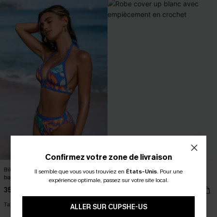
Confirmez votre zone de livraison
Bikini tropical avec point de fouet et
Robe cover up blanc avec
Il semble que vous vous trouviez en
États-Unis
.
Pour une
bas à taille haute
empiècement en crochet
expérience optimale, passez sur votre site local.
35,00 €
31,00 €
Taille haute
ALLER SUR CUPSHE-US