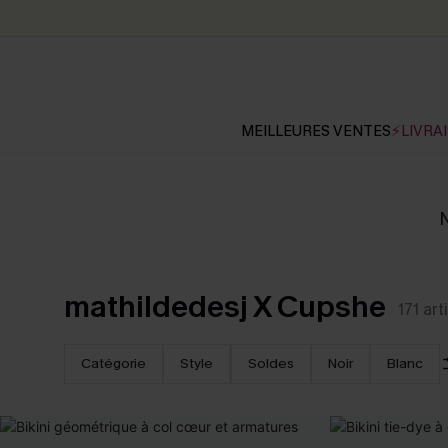
MEILLEURES VENTES
⚡LIVRAI
N
mathildedesj X Cupshe
171
art
Catégorie
Style
Soldes
Noir
Blanc