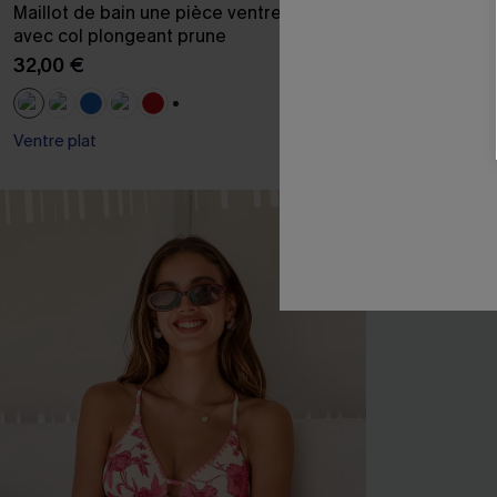
Maillot de bain une pièce ventre plat
Maillot de ba
avec col plongeant prune
à emballage j
32,00 €
35,00 €
+1
Ventre plat
Ventre plat