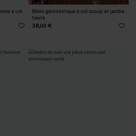
enne à col
Bikini géométrique à col scoop et jambe
haute
38,00 €