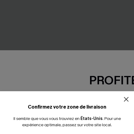
PROFITE
-15% dès 2 A
*Un code par command
Confirmez votre zone de livraison
Il semble que vous vous trouviez en
États-Unis
.
Pour une
expérience optimale, passez sur votre site local.