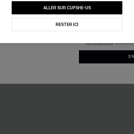
in une pièce fleuri découpé
Maillot de bain une pièce à fl
En soumettant votre adresse e-
ALLER SUR CUPSHE-US
aune
dans le dos
mails marketing (y compris du
reconnaissez avoir pris conna
35,00 €
pouvons utiliser les données co
technologies de suivi, telles qu
RESTER ICI
savoir si ceux-ci ont été ouve
personnaliser nos contenus et 
Ventre plat
produits susceptibles de vous 
de confidentialité
. Vous pouve
S'