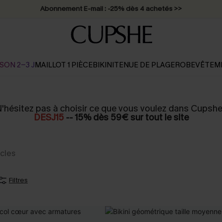
Abonnement E-mail : -25% dès 4 achetés >>
SON 2-3 J
MAILLOT 1 PIÈCE
BIKINI
TENUE DE PLAGE
ROBE
VÊTEM
'hésitez pas à choisir ce que vous voulez dans Cupshe
DESJ15
-- 15% dès 59€ sur tout le site
icles
Filtres