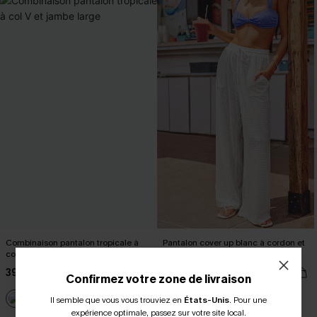
Combinaison pantalon tropicale à
Pantalon cover up blanc à cordon et
col V et jambe large
poches
39,00 €
29,00 €
Confirmez votre zone de livraison
Poche
Il semble que vous vous trouviez en
États-Unis
.
Pour une
expérience optimale, passez sur votre site local.