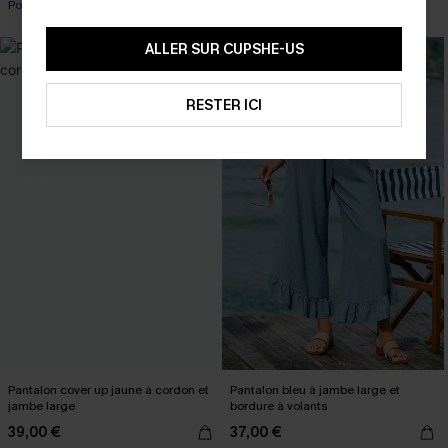
Poche
ALLER SUR CUPSHE-US
RESTER ICI
Pantalon cover up jaune à cordon et
Pantalon bleu à jambe large et
jambe large
bordure à volants
39,00 €
37,00 €