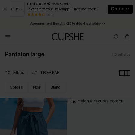
EXCLU APP 📲 -15% SUPP.
Obtenez
Téléchargez pour -15% supp. + livraison offerts !
Abonnement E-mail : -25% dès 4 achetés >>
50 k+
* Livraison éclair 2-3 jours ouvrés >>
Pantalon large
110
articles
Filtres
TRIER PAR
Soldes
Noir
Blanc
-14%