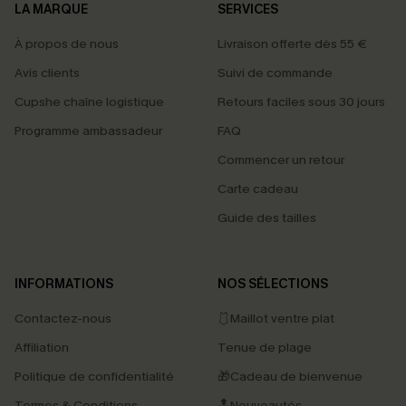
LA MARQUE
SERVICES
À propos de nous
Livraison offerte dès 55 €
Avis clients
Suivi de commande
Cupshe chaîne logistique
Retours faciles sous 30 jours
Programme ambassadeur
FAQ
Commencer un retour
Carte cadeau
Guide des tailles
INFORMATIONS
NOS SÉLECTIONS
Contactez-nous
🩱Maillot ventre plat
Affiliation
Tenue de plage
Politique de confidentialité
🎁Cadeau de bienvenue
Termes & Conditions
🔝Nouveautés