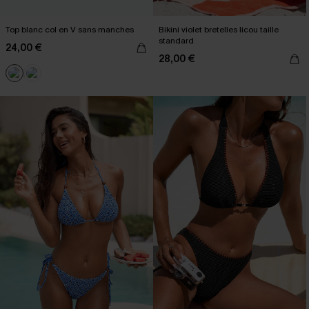
Top blanc col en V sans manches
Bikini violet bretelles licou taille
standard
24,00 €
28,00 €