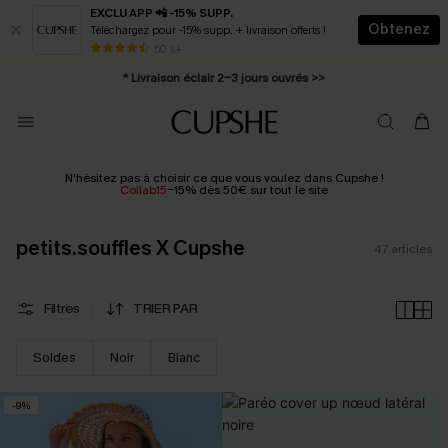
EXCLU APP 📲 -15% SUPP.
Obtenez
Téléchargez pour -15% supp. + livraison offerts !
Abonnement E-mail : -25% dès 4 achetés >>
50 k+
* Livraison éclair 2-3 jours ouvrés >>
N'hésitez pas à choisir ce que vous voulez dans Cupshe !
Collab15
-
15% dès 50€ sur tout le site
petits.souffles X Cupshe
47
articles
Filtres
TRIER PAR
Soldes
Noir
Blanc
-9%