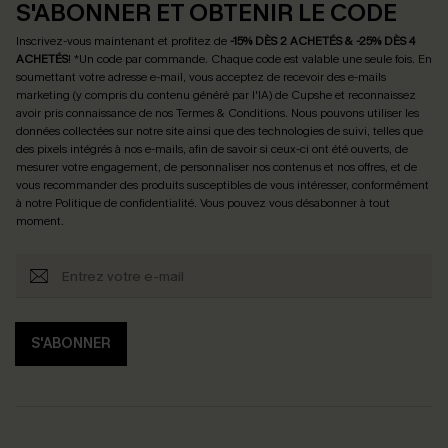
S'ABONNER ET OBTENIR LE CODE
Inscrivez-vous maintenant et profitez de
-15% DÈS 2 ACHETÉS & -25% DÈS 4
ACHETÉS
! *Un code par commande. Chaque code est valable une seule fois.
En
soumettant votre adresse e-mail, vous acceptez de recevoir des e-mails
marketing (y compris du contenu généré par l'IA) de Cupshe et reconnaissez
avoir pris connaissance de nos
Termes & Conditions
. Nous pouvons utiliser les
données collectées sur notre site ainsi que des technologies de suivi, telles que
des pixels intégrés à nos e-mails, afin de savoir si ceux-ci ont été ouverts, de
mesurer votre engagement, de personnaliser nos contenus et nos offres, et de
vous recommander des produits susceptibles de vous intéresser, conformément
à notre
Politique de confidentialité
. Vous pouvez vous désabonner à tout
moment.
S'ABONNER