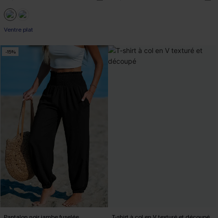
Ventre plat
-15%
Pantalon noir jambe fuselée
T-shirt à col en V texturé et découpé