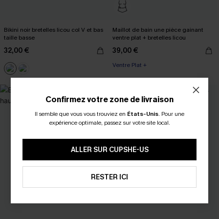
Bikini noir bretelles licou col V et bas
Maillot de bain une pièce gainant
taille basse
ventre plat + bretelles licou
32,00 €
39,00 €
Ventre Plat +
Confirmez votre zone de livraison
Il semble que vous vous trouviez en
États-Unis
.
Pour une
expérience optimale, passez sur votre site local.
ALLER SUR CUPSHE-US
RESTER ICI