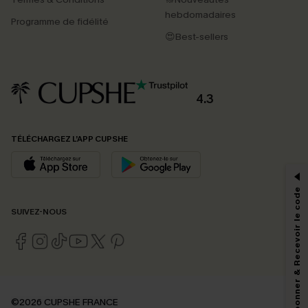
hebdomadaires
Programme de fidélité
😍Best-sellers
4.3
PROFITEZ DE -15%
TÉLÉCHARGEZ L’APP CUPSHE
-15% dès 2 Achetés par E-mail
*Un code par commande, valable une seule fois.
S'abonner & Recevoir le code
SUIVEZ-NOUS
En soumettant votre adresse e-mail, vous acceptez de recevoir des e-mails
marketing (y compris du contenu généré par l'IA) de Cupshe et
reconnaissez avoir pris connaissance de nos
Termes & Conditions
. Nous
pouvons utiliser les données collectées sur notre site ainsi que des
technologies de suivi, telles que des pixels intégrés à nos e-mails, afin de
savoir si ceux-ci ont été ouverts, de mesurer votre engagement, de
©2026 CUPSHE FRANCE
personnaliser nos contenus et nos offres, et de vous recommander des