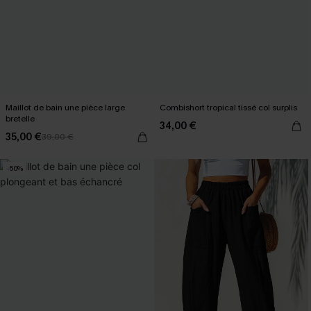
Maillot de bain une pièce large
Combishort tropical tissé col surplis
bretelle
34,00 €
35,00 €
39,00 €
-50%