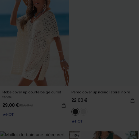
Robe cover up courte beige ourlet
Paréo cover up nœud latéral noire
fendu
22,00 €
29,00 €
32,00 €
🔥HOT
🔥HOT
-15%