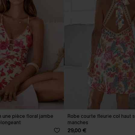
n une pièce floral jambe
Robe courte fleurie col haut 
plongeant
manches
29,00 €