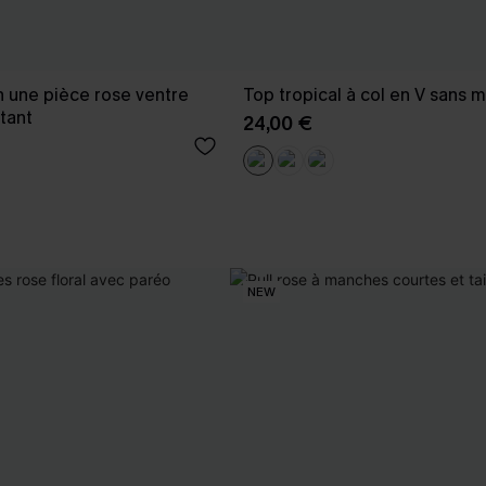
n une pièce rose ventre
Top tropical à col en V sans 
tant
24,00 €
NEW