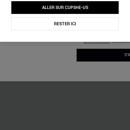
En soumettant votre adresse e-
ALLER SUR CUPSHE-US
mails marketing (y compris du
reconnaissez avoir pris conna
pouvons utiliser les données co
technologies de suivi, telles qu
RESTER ICI
savoir si ceux-ci ont été ouve
personnaliser nos contenus et 
produits susceptibles de vous 
de confidentialité
. Vous pouve
S'