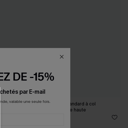
Z DE -15%
chetés par E-mail
e, valable une seule fois.
r de cou
Bikini rose taille standard à col
plongeant et jambe haute
39,00 €