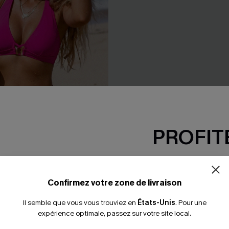
PROFITE
-15% dès 2 A
*Un code par command
Confirmez votre zone de livraison
 à col plongeant et dos
Bikini triangle à bretelles tou
38,00 €
Il semble que vous vous trouviez en
États-Unis
.
Pour une
expérience optimale, passez sur votre site local.
Brillant