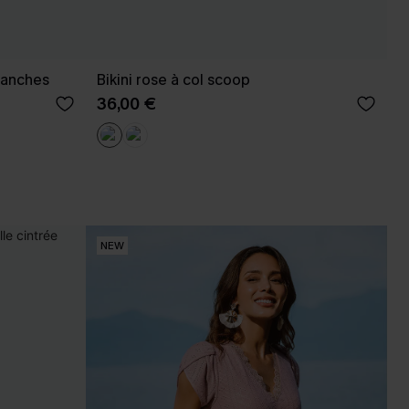
manches
Bikini rose à col scoop
36,00 €
NEW