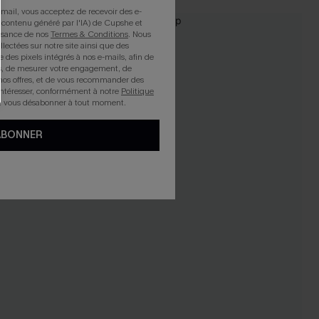
mail, vous acceptez de recevoir des e-
 contenu généré par l'IA) de Cupshe et
issance de nos
Termes & Conditions
. Nous
llectées sur notre site ainsi que des
e des pixels intégrés à nos e-mails, afin de
rts, de mesurer votre engagement, de
nos offres, et de vous recommander des
intéresser, conformément à notre
Politique
z vous désabonner à tout moment.
ABONNER