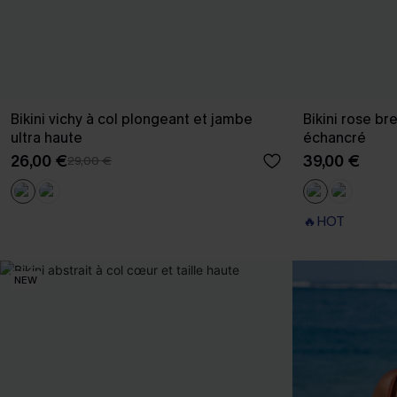
Bikini vichy à col plongeant et jambe
Bikini rose bre
ultra haute
échancré
26,00 €
39,00 €
29,00 €
🔥HOT
NEW