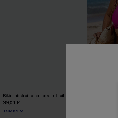
Bikini abstrait à col cœur et taille haute
Bikini paisley
croisé
39,00 €
38,00 €
Taille haute