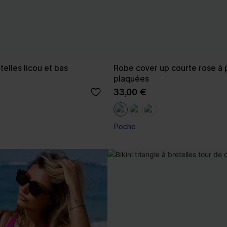
telles licou et bas
Robe cover up courte rose à
plaquées
33,00 €
Poche