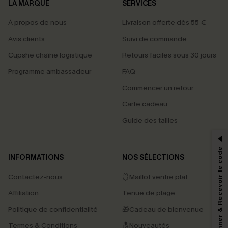
LA MARQUE
SERVICES
À propos de nous
Livraison offerte dès 55 €
Avis clients
Suivi de commande
Cupshe chaîne logistique
Retours faciles sous 30 jours
Programme ambassadeur
FAQ
Commencer un retour
Carte cadeau
PROFITEZ DE -15%
Guide des tailles
-15% dès 2 Achetés par E-mail
*Un code par commande, valable une seule fois.
S'abonner & Recevoir le code
INFORMATIONS
NOS SÉLECTIONS
Contactez-nous
🩱Maillot ventre plat
En soumettant votre adresse e-mail, vous acceptez de recevoir des e-mails
Affiliation
Tenue de plage
marketing (y compris du contenu généré par l'IA) de Cupshe et
reconnaissez avoir pris connaissance de nos
Termes & Conditions
. Nous
Politique de confidentialité
🎁Cadeau de bienvenue
pouvons utiliser les données collectées sur notre site ainsi que des
technologies de suivi, telles que des pixels intégrés à nos e-mails, afin de
Termes & Conditions
🔝Nouveautés
savoir si ceux-ci ont été ouverts, de mesurer votre engagement, de