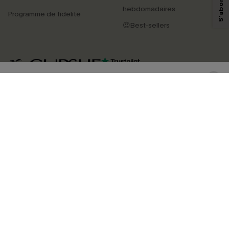
personnaliser nos contenus et nos offres, et de vous recommander des
hebdomadaires
Programme de fidélité
produits susceptibles de vous intéresser, conformément à notre
Politique de
confidentialité
. Vous pouvez vous désabonner à tout moment.
😍Best-sellers
S'ABONNER
4.4
TÉLÉCHARGEZ L’APP CUPSHE
SUIVEZ-NOUS
©2026 CUPSHE FRANCE