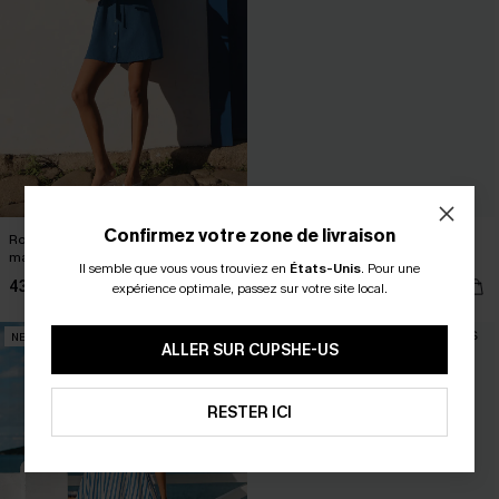
Confirmez votre zone de livraison
Robe courte bleue à col chemise et
Robe longue bleue à col V et
manches courtes
manches courtes
Il semble que vous vous trouviez en
États-Unis
.
Pour une
43,00 €
43,00 €
expérience optimale, passez sur votre site local.
NEW
NEW
ALLER SUR CUPSHE-US
RESTER ICI