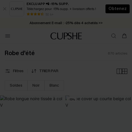
EXCLU APP 📲 -15% SUPP.
Obtenez
Téléchargez pour -15% supp. + livraison offerts !
Abonnement E-mail : -25% dès 4 achetés >>
50 k+
* Livraison éclair 2-3 jours ouvrés >>
Robe d'été
670
articles
Filtres
TRIER PAR
Soldes
Noir
Blanc
-15%