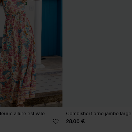
eurie allure estivale
Combishort orné jambe large
28,00 €