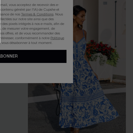
mail, vous acceptez de recevoir des e-
 contenu généré par l'IA) de Cupshe et
issance de nos
Termes & Conditions
. Nous
llectées sur notre site ainsi que des
e des pixels intégrés à nos e-mails, afin de
rts, de mesurer votre engagement, de
nos offres, et de vous recommander des
intéresser, conformément à notre
Politique
z vous désabonner à tout moment.
ABONNER