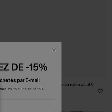
Z DE -15%
chetés par E-mail
ille
Robe courte fleurie en nylon à col V
e, valable une seule fois.
46,00 €