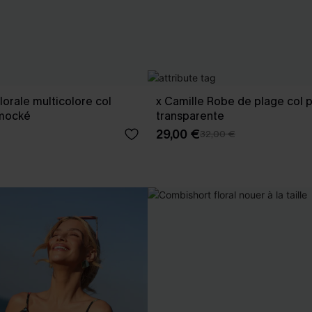
lorale multicolore col
x Camille Robe de plage col 
smocké
transparente
29,00 €
32,00 €