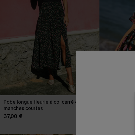
Robe longue fleurie à col carré et
Robe courte f
manches courtes
39,90 €
37,00 €