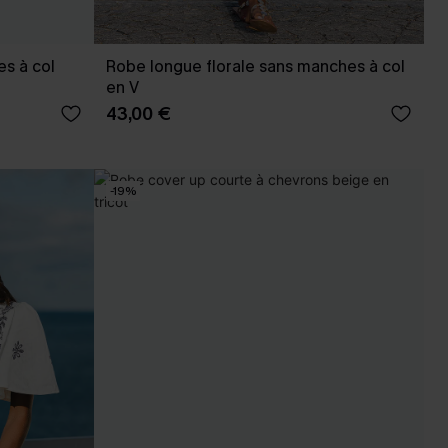
es à col
Robe longue florale sans manches à col
en V
43,00 €
-19%