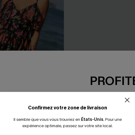
PROFITE
-15% dès 2 A
leurie superposée
Combishort floral nouer à la ta
*Un code par command
Confirmez votre zone de livraison
29,00 €
Il semble que vous vous trouviez en
États-Unis
.
Pour une
expérience optimale, passez sur votre site local.