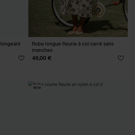
plongeant
Robe longue fleurie à col carré sans
manches
46,00 €
NEW