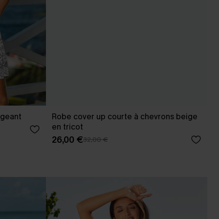
ngeant
Robe cover up courte à chevrons beige
en tricot
26,00 €
32,00 €