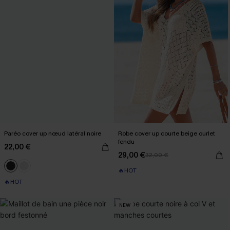
Paréo cover up nœud latéral noire
Robe cover up courte beige ourlet
fendu
22,00 €
29,00 €
32,00 €
🔥HOT
🔥HOT
NEW