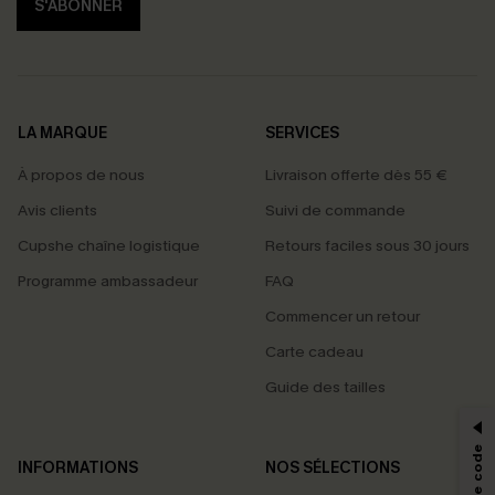
S'ABONNER
LA MARQUE
SERVICES
À propos de nous
Livraison offerte dès 55 €
Avis clients
Suivi de commande
Cupshe chaîne logistique
Retours faciles sous 30 jours
Programme ambassadeur
FAQ
Commencer un retour
Carte cadeau
PROFITEZ DE -15%
Guide des tailles
-15% dès 2 Achetés par E-mail
*Un code par commande, valable une seule fois.
INFORMATIONS
NOS SÉLECTIONS