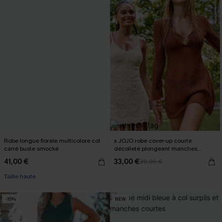
Robe longue florale multicolore col
x JOJO robe cover-up courte
carré buste smocké
décolleté plongeant manches
longues
41,00 €
33,00 €
39,00 €
Taille haute
-15%
NEW