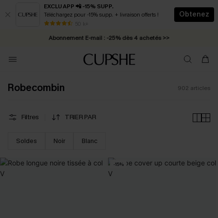
EXCLU APP 📲 -15% SUPP.
Obtenez
Téléchargez pour -15% supp. + livraison offerts !
Abonnement E-mail : -25% dès 4 achetés >>
50 k+
* Livraison éclair 2-3 jours ouvrés >>
Robecombin
902
articles
Filtres
TRIER PAR
Soldes
Noir
Blanc
-15%