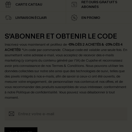
RETOURS GRATUITS
CARTE CATEAU
ABONNÉS
LIVRAISON ÉCLAIR
EN PROMO
S'ABONNER ET OBTENIR LE CODE
Inscrivez-vous maintenant et profitez de
-15% DÈS 2 ACHETÉS & -25% DÈS 4
ACHETÉS
! *Un code par commande. Chaque code est valable une seule fois.
En
soumettant votre adresse e-mail, vous acceptez de recevoir des e-mails
marketing (y compris du contenu généré par l'IA) de Cupshe et reconnaissez
avoir pris connaissance de nos
Termes & Conditions
. Nous pouvons utiliser les
données collectées sur notre site ainsi que des technologies de suivi, telles que
des pixels intégrés à nos e-mails, afin de savoir si ceux-ci ont été ouverts, de
mesurer votre engagement, de personnaliser nos contenus et nos offres, et de
vous recommander des produits susceptibles de vous intéresser, conformément
à notre
Politique de confidentialité
. Vous pouvez vous désabonner à tout
moment.