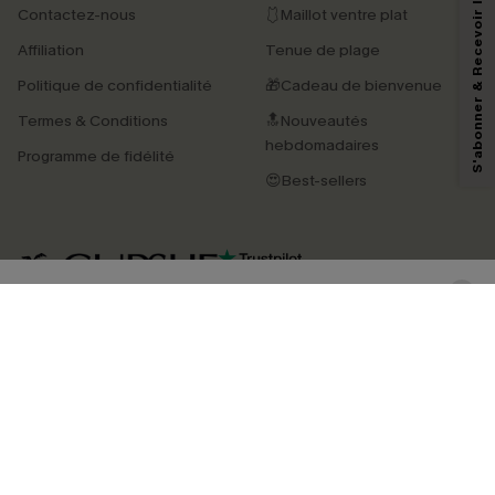
S'abonner & Recevoir le code
Contactez-nous
🩱Maillot ventre plat
En soumettant votre adresse e-mail, vous acceptez de recevoir des e-mails
Affiliation
Tenue de plage
marketing (y compris du contenu généré par l'IA) de Cupshe et
reconnaissez avoir pris connaissance de nos
Termes & Conditions
. Nous
Politique de confidentialité
🎁Cadeau de bienvenue
pouvons utiliser les données collectées sur notre site ainsi que des
technologies de suivi, telles que des pixels intégrés à nos e-mails, afin de
Termes & Conditions
🔝Nouveautés
savoir si ceux-ci ont été ouverts, de mesurer votre engagement, de
personnaliser nos contenus et nos offres, et de vous recommander des
hebdomadaires
Programme de fidélité
produits susceptibles de vous intéresser, conformément à notre
Politique de
confidentialité
. Vous pouvez vous désabonner à tout moment.
😍Best-sellers
S'ABONNER
4.4
TÉLÉCHARGEZ L’APP CUPSHE
SUIVEZ-NOUS