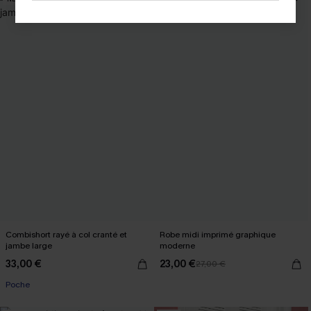
Combishort rayé à col cranté et
Robe midi imprimé graphique
jambe large
moderne
33,00 €
23,00 €
27,00 €
Poche