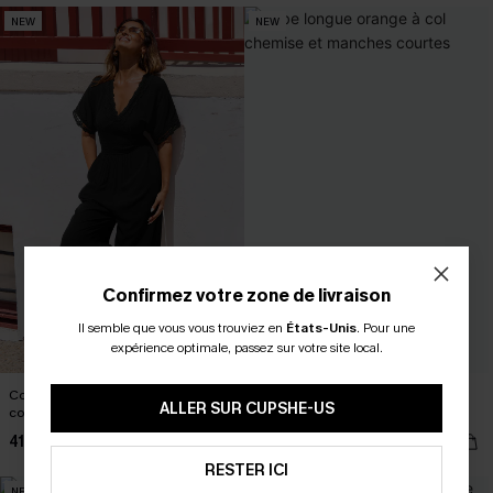
NEW
NEW
Confirmez votre zone de livraison
Il semble que vous vous trouviez en
États-Unis
.
Pour une
expérience optimale, passez sur votre site local.
Combinaison noire à manches
Robe longue orange à col chemise
ALLER SUR CUPSHE-US
courtes et jambe large
et manches courtes
41,90 €
46,00 €
RESTER ICI
NEW
-15%