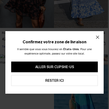
Robe trapèze chiffon à imprimé floral
Robe longue florale sans manches à
col en V
42,00 €
Confirmez votre zone de livraison
43,00 €
Taille haute
Il semble que vous vous trouviez en
États-Unis
.
Pour une
expérience optimale, passez sur votre site local.
ALLER SUR CUPSHE-US
RESTER ICI