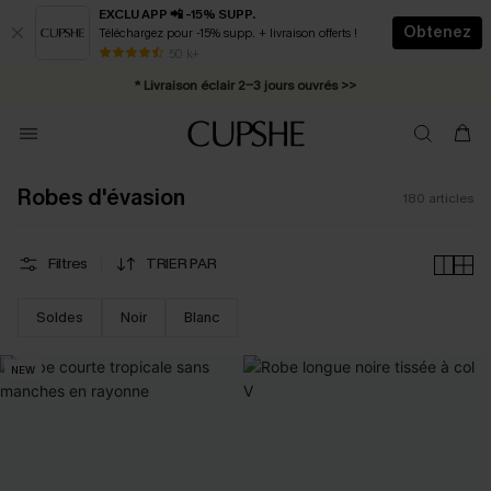
EXCLU APP 📲 -15% SUPP.
Obtenez
Téléchargez pour -15% supp. + livraison offerts !
Abonnement E-mail : -25% dès 4 achetés >>
50 k+
* Livraison éclair 2-3 jours ouvrés >>
Robes d'évasion
180
articles
Filtres
TRIER PAR
Soldes
Noir
Blanc
NEW