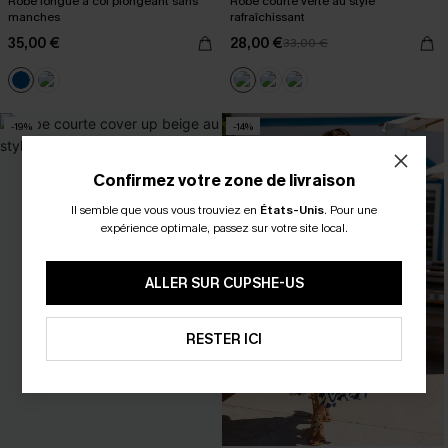
Robe longue à col plongeant sans
Robe courte verte au style
manches
rafraîchissant
35,00 €
28,00 €
33,00 €
-19%
-14%
Confirmez votre zone de livraison
Il semble que vous vous trouviez en
États-Unis
.
Pour une
expérience optimale, passez sur votre site local.
ALLER SUR CUPSHE-US
RESTER ICI