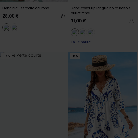
Robe bleu sarcelle col rond
Robe cover up longue noire boho à
ourlet fendu
28,00 €
31,00 €
Taille haute
-16%
-15%