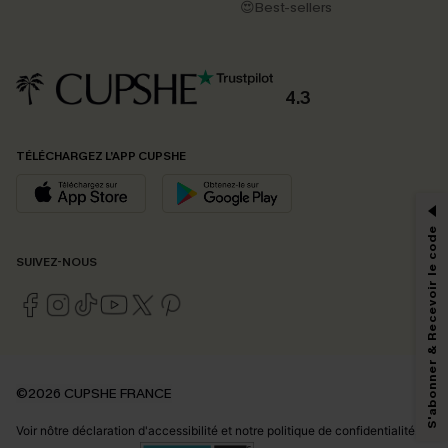
😍Best-sellers
4.3
PROFITEZ DE -15%
TÉLÉCHARGEZ L’APP CUPSHE
-15% dès 2 Achetés par E-mail
*Un code par commande, valable une seule fois.
S'abonner & Recevoir le code
SUIVEZ-NOUS
En soumettant votre adresse e-mail, vous acceptez de recevoir des e-mails
marketing (y compris du contenu généré par l'IA) de Cupshe et
reconnaissez avoir pris connaissance de nos
Termes & Conditions
. Nous
pouvons utiliser les données collectées sur notre site ainsi que des
technologies de suivi, telles que des pixels intégrés à nos e-mails, afin de
savoir si ceux-ci ont été ouverts, de mesurer votre engagement, de
©2026 CUPSHE FRANCE
personnaliser nos contenus et nos offres, et de vous recommander des
produits susceptibles de vous intéresser, conformément à notre
Politique de
Voir nôtre
déclaration d'accessibilité
et notre
politique de confidentialité.
confidentialité
. Vous pouvez vous désabonner à tout moment.