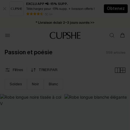
EXCLU APP 📲 -15% SUPP.
Obtenez
Téléchargez pour -15% supp. + livraison offerts !
Abonnement E-mail : -25% dès 4 achetés >>
50 k+
* Livraison éclair 2-3 jours ouvrés >>
Passion et poésie
558
articles
Filtres
TRIER PAR
Soldes
Noir
Blanc