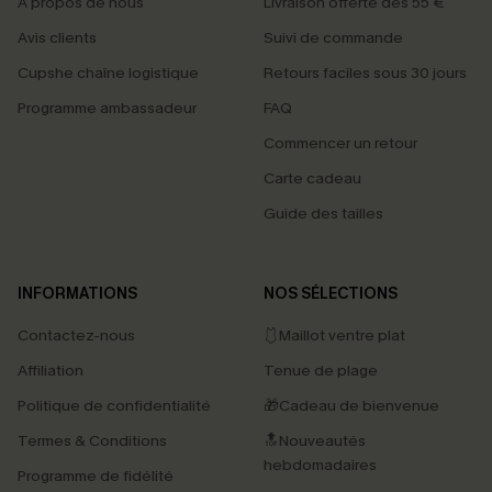
À propos de nous
Livraison offerte dès 55 €
Avis clients
Suivi de commande
Cupshe chaîne logistique
Retours faciles sous 30 jours
Programme ambassadeur
FAQ
Commencer un retour
Carte cadeau
Guide des tailles
INFORMATIONS
NOS SÉLECTIONS
Contactez-nous
🩱Maillot ventre plat
Affiliation
Tenue de plage
Politique de confidentialité
🎁Cadeau de bienvenue
Termes & Conditions
🔝Nouveautés
hebdomadaires
Programme de fidélité