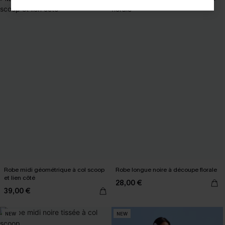
Robe midi géométrique à col scoop
Robe longue noire à découpe florale
et lien côté
28,00 €
39,00 €
NEW
NEW