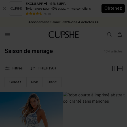
EXCLU APP 📲 -15% SUPP.
Obtenez
Téléchargez pour -15% supp. + livraison offerts !
Abonnement E-mail : -25% dès 4 achetés >>
50 k+
* Livraison éclair 2-3 jours ouvrés >>
Saison de mariage
184
articles
Filtres
TRIER PAR
Soldes
Noir
Blanc