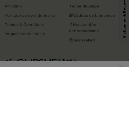
S'abonner & Recevoir le code
En soumettant votre adresse e-mail, vous acceptez de recevoir des e-mails
Affiliation
Tenue de plage
marketing (y compris du contenu généré par l'IA) de Cupshe et
reconnaissez avoir pris connaissance de nos
Termes & Conditions
. Nous
Politique de confidentialité
🎁Cadeau de bienvenue
pouvons utiliser les données collectées sur notre site ainsi que des
technologies de suivi, telles que des pixels intégrés à nos e-mails, afin de
Termes & Conditions
🔝Nouveautés
savoir si ceux-ci ont été ouverts, de mesurer votre engagement, de
personnaliser nos contenus et nos offres, et de vous recommander des
hebdomadaires
Programme de fidélité
produits susceptibles de vous intéresser, conformément à notre
Politique de
confidentialité
. Vous pouvez vous désabonner à tout moment.
😍Best-sellers
S'ABONNER
4.4
TÉLÉCHARGEZ L’APP CUPSHE
SUIVEZ-NOUS