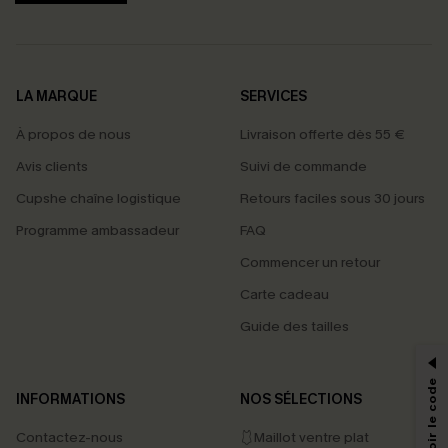
LA MARQUE
SERVICES
À propos de nous
Livraison offerte dès 55 €
Avis clients
Suivi de commande
Cupshe chaîne logistique
Retours faciles sous 30 jours
Programme ambassadeur
FAQ
Commencer un retour
Carte cadeau
PROFITEZ DE -15%
Guide des tailles
-15% dès 2 Achetés par E-mail
*Un code par commande, valable une seule fois.
INFORMATIONS
NOS SÉLECTIONS
Contactez-nous
🩱Maillot ventre plat