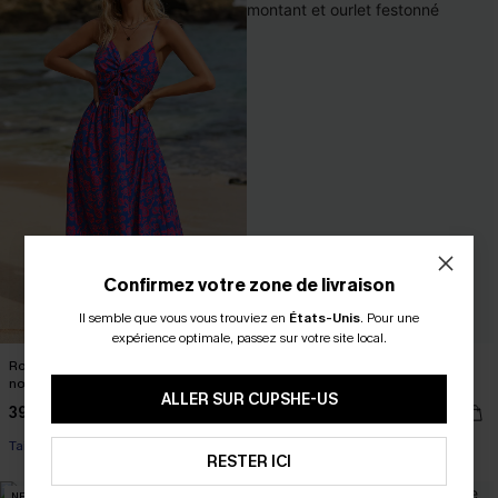
Confirmez votre zone de livraison
Il semble que vous vous trouviez en
États-Unis
.
Pour une
expérience optimale, passez sur votre site local.
Robe maxi florale à col en V avec
Robe courte noire à col montant et
nœud
ourlet festonné
ALLER SUR CUPSHE-US
39,00 €
28,00 €
Taille haute
RESTER ICI
NEW
NEW