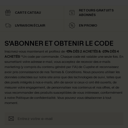
RETOURS GRATUITS
CARTE CATEAU
ABONNÉS
LIVRAISON ÉCLAIR
EN PROMO
S'ABONNER ET OBTENIR LE CODE
Inscrivez-vous maintenant et profitez de
-15% DÈS 2 ACHETÉS & -25% DÈS 4
ACHETÉS
! *Un code par commande. Chaque code est valable une seule fois.
En
soumettant votre adresse e-mail, vous acceptez de recevoir des e-mails
marketing (y compris du contenu généré par l'IA) de Cupshe et reconnaissez
avoir pris connaissance de nos
Termes & Conditions
. Nous pouvons utiliser les
données collectées sur notre site ainsi que des technologies de suivi, telles que
des pixels intégrés à nos e-mails, afin de savoir si ceux-ci ont été ouverts, de
mesurer votre engagement, de personnaliser nos contenus et nos offres, et de
vous recommander des produits susceptibles de vous intéresser, conformément
à notre
Politique de confidentialité
. Vous pouvez vous désabonner à tout
moment.