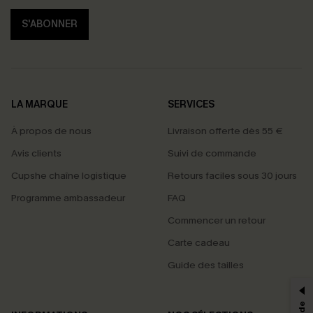
S'ABONNER
LA MARQUE
SERVICES
À propos de nous
Livraison offerte dès 55 €
Avis clients
Suivi de commande
Cupshe chaîne logistique
Retours faciles sous 30 jours
Programme ambassadeur
FAQ
Commencer un retour
Carte cadeau
PROFITEZ DE -15%
Guide des tailles
-15% dès 2 Achetés par E-mail
*Un code par commande, valable une seule fois.