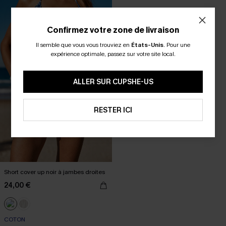
Confirmez votre zone de livraison
Il semble que vous vous trouviez en
États-Unis
.
Pour une
expérience optimale, passez sur votre site local.
ALLER SUR CUPSHE-US
RESTER ICI
Short cover up noir à jambes droites
24,00 €
COTON