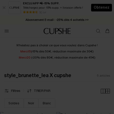
EXCLU APP 📲 -15% SUPP.
Obtenez
Téléchargez pour -15% supp. + livraison offerts !
* Livraison éclair 2-3 jours ouvrés >>
50 k+
Abonnement E-mail : -25% dès 4 achetés >>
N'hésitez pas à choisir ce que vous voulez dans Cupshe !
Merci15
(-15% dès 50€, réduction maximale de 30€)
Merci20
(-20% dès 80€, réduction maximale de 45€)
style_brunette_lea X cupshe
5
articles
Filtres
TRIER PAR
Soldes
Noir
Blanc