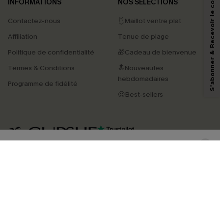
S'abonner & Recevoir le code
INFORMATIONS
NOS SÉLECTIONS
Contactez-nous
🩱Maillot ventre plat
En soumettant votre adresse e-mail, vous acceptez de recevoir des e-mails
Affiliation
Tenue de plage
marketing (y compris du contenu généré par l'IA) de Cupshe et
reconnaissez avoir pris connaissance de nos
Termes & Conditions
. Nous
Politique de confidentialité
🎁Cadeau de bienvenue
pouvons utiliser les données collectées sur notre site ainsi que des
technologies de suivi, telles que des pixels intégrés à nos e-mails, afin de
Termes & Conditions
🔝Nouveautés
savoir si ceux-ci ont été ouverts, de mesurer votre engagement, de
personnaliser nos contenus et nos offres, et de vous recommander des
hebdomadaires
Programme de fidélité
produits susceptibles de vous intéresser, conformément à notre
Politique de
confidentialité
. Vous pouvez vous désabonner à tout moment.
😍Best-sellers
S'ABONNER
4.4
TÉLÉCHARGEZ L’APP CUPSHE
SUIVEZ-NOUS