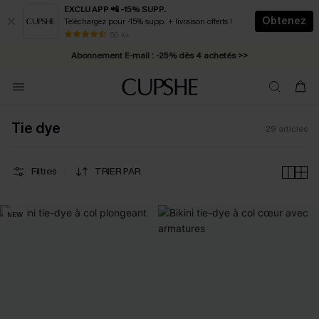
EXCLU APP 📲 -15% SUPP.
Obtenez
Téléchargez pour -15% supp. + livraison offerts !
* Livraison éclair 2-3 jours ouvrés >>
50 k+
Abonnement E-mail : -25% dès 4 achetés >>
Tie dye
29
articles
Filtres
TRIER PAR
NEW