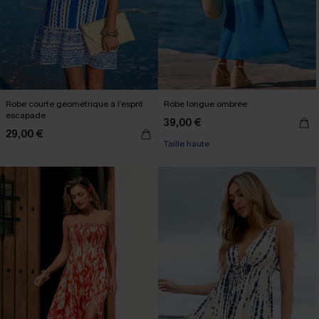
Robe courte géométrique à l’esprit
Robe longue ombrée
escapade
39,00 €
29,00 €
Taille haute