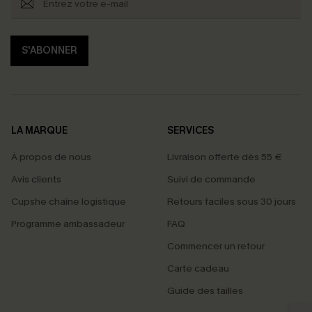
S'ABONNER
LA MARQUE
SERVICES
À propos de nous
Livraison offerte dès 55 €
Avis clients
Suivi de commande
Cupshe chaîne logistique
Retours faciles sous 30 jours
Programme ambassadeur
FAQ
Commencer un retour
Carte cadeau
PROFITEZ DE -15%
Guide des tailles
-15% dès 2 Achetés par E-mail