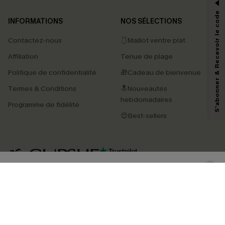
*Un code par commande, valable une seule fois.
S'abonner & Recevoir le code
INFORMATIONS
NOS SÉLECTIONS
Contactez-nous
🩱Maillot ventre plat
En soumettant votre adresse e-mail, vous acceptez de recevoir des e-mails
Affiliation
Tenue de plage
marketing (y compris du contenu généré par l'IA) de Cupshe et
reconnaissez avoir pris connaissance de nos
Termes & Conditions
. Nous
Politique de confidentialité
🎁Cadeau de bienvenue
pouvons utiliser les données collectées sur notre site ainsi que des
technologies de suivi, telles que des pixels intégrés à nos e-mails, afin de
Termes & Conditions
🔝Nouveautés
savoir si ceux-ci ont été ouverts, de mesurer votre engagement, de
personnaliser nos contenus et nos offres, et de vous recommander des
hebdomadaires
Programme de fidélité
produits susceptibles de vous intéresser, conformément à notre
Politique de
confidentialité
. Vous pouvez vous désabonner à tout moment.
😍Best-sellers
S'ABONNER
4.4
TÉLÉCHARGEZ L’APP CUPSHE