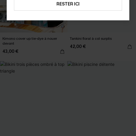
RESTER ICI
Kimono cover up tie-dye à nouer
Tankini floral à col surplis
devant
42,00 €
43,00 €