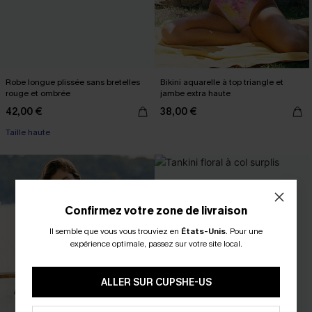
Robe longue plissée sans bretelles
Bikini aquarelle à top triangle et
rouge et ombrée
jambe extra haute
42,00 €
38,00 €
Taille haute
Confirmez votre zone de livraison
Il semble que vous vous trouviez en
États-Unis
.
Pour une
expérience optimale, passez sur votre site local.
ALLER SUR CUPSHE-US