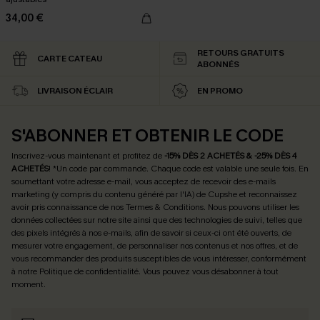
34,00 €
RETOURS GRATUITS
CARTE CATEAU
ABONNÉS
LIVRAISON ÉCLAIR
EN PROMO
S'ABONNER ET OBTENIR LE CODE
Inscrivez-vous maintenant et profitez de
-15% DÈS 2 ACHETÉS & -25% DÈS 4
ACHETÉS
! *Un code par commande. Chaque code est valable une seule fois.
En
soumettant votre adresse e-mail, vous acceptez de recevoir des e-mails
marketing (y compris du contenu généré par l'IA) de Cupshe et reconnaissez
avoir pris connaissance de nos
Termes & Conditions
. Nous pouvons utiliser les
données collectées sur notre site ainsi que des technologies de suivi, telles que
des pixels intégrés à nos e-mails, afin de savoir si ceux-ci ont été ouverts, de
mesurer votre engagement, de personnaliser nos contenus et nos offres, et de
vous recommander des produits susceptibles de vous intéresser, conformément
à notre
Politique de confidentialité
. Vous pouvez vous désabonner à tout
moment.