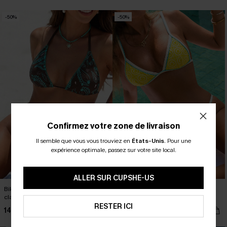
-50%
-50%
Confirmez votre zone de livraison
Il semble que vous vous trouviez en
États-Unis
.
Pour une
expérience optimale, passez sur votre site local.
ALLER SUR CUPSHE-US
Bikini cachemire licou couvrance
Bikini géométrique bretelles
classique
ajustables
RESTER ICI
14,49 €
14,49 €
29,00 €
29,00 €