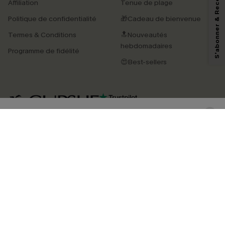
S'abonner & Recevoir le code
Affiliation
Tenue de plage
marketing (y compris du contenu généré par l'IA) de Cupshe et
reconnaissez avoir pris connaissance de nos
Termes & Conditions
. Nous
Politique de confidentialité
🎁Cadeau de bienvenue
pouvons utiliser les données collectées sur notre site ainsi que des
technologies de suivi, telles que des pixels intégrés à nos e-mails, afin de
Termes & Conditions
🔝Nouveautés
savoir si ceux-ci ont été ouverts, de mesurer votre engagement, de
personnaliser nos contenus et nos offres, et de vous recommander des
hebdomadaires
Programme de fidélité
produits susceptibles de vous intéresser, conformément à notre
Politique de
confidentialité
. Vous pouvez vous désabonner à tout moment.
😍Best-sellers
S'ABONNER
4.3
TÉLÉCHARGEZ L’APP CUPSHE
SUIVEZ-NOUS