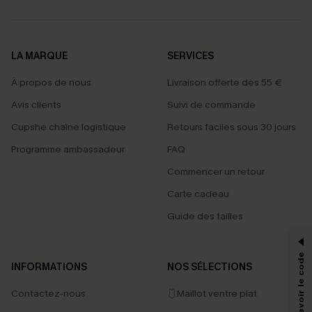
LA MARQUE
SERVICES
À propos de nous
Livraison offerte dès 55 €
Avis clients
Suivi de commande
Cupshe chaîne logistique
Retours faciles sous 30 jours
Programme ambassadeur
FAQ
Commencer un retour
Carte cadeau
PROFITEZ DE -15%
Guide des tailles
-15% dès 2 Achetés par E-mail
*Un code par commande, valable une seule fois.
INFORMATIONS
NOS SÉLECTIONS
Contactez-nous
🩱Maillot ventre plat
En soumettant votre adresse e-mail, vous acceptez de recevoir des e-mails