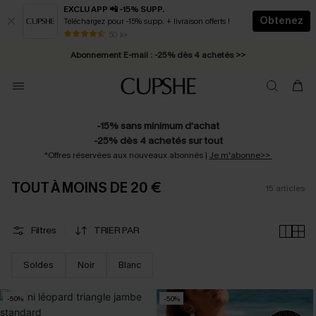
EXCLU APP 📲 -15% SUPP.
Obtenez
Téléchargez pour -15% supp. + livraison offerts !
* Livraison éclair 2-3 jours ouvrés >>
50 k+
Abonnement E-mail : -25% dès 4 achetés >>
-15% sans minimum d'achat
-25% dès 4 achetés sur tout
*Offres réservées aux nouveaux abonnés |
Je m'abonne>>
TOUT À MOINS DE 20 €
15
articles
Filtres
TRIER PAR
Soldes
Noir
Blanc
-50%
-50%