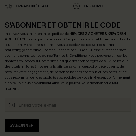
LIVRAISON ÉCLAIR
EN PROMO
S'ABONNER ET OBTENIR LE CODE
Inscrivez-vous maintenant et profitez de
-15% DÈS 2 ACHETÉS & -25% DÈS 4
ACHETÉS
! *Un code par commande. Chaque code est valable une seule fois.
En
soumettant votre adresse e-mail, vous acceptez de recevoir des e-mails
marketing (y compris du contenu généré par l'IA) de Cupshe et reconnaissez
avoir pris connaissance de nos
Termes & Conditions
. Nous pouvons utiliser les
données collectées sur notre site ainsi que des technologies de suivi, telles que
des pixels intégrés à nos e-mails, afin de savoir si ceux-ci ont été ouverts, de
mesurer votre engagement, de personnaliser nos contenus et nos offres, et de
vous recommander des produits susceptibles de vous intéresser, conformément
à notre
Politique de confidentialité
. Vous pouvez vous désabonner à tout
moment.
S'ABONNER