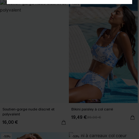
-50%
Soutien-gorge nude discret et
Bikini paisley à col carré
polyvalent
19,49 €
39,00 €
16,00 €
-50%
-50%