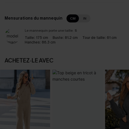
Mensurations du mannequin
CM
IN
Le mannequin porte une taille:
S
Taille:
175 cm
Buste:
81.2 cm
Tour de taille:
61 cm
Hanches:
86.3 cm
ACHETEZ‑LE AVEC