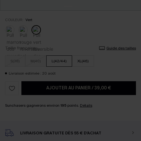
COULEUR:
Vert
Taille française
Guide des tailles
S(38)
M(40)
L(42/44)
XL(46)
Livraison estimée : 20 août
AJOUTER AU PANIER
/
39,00 €
Sunchasers gagnerons environ
195
points.
Détails
LIVRAISON GRATUITE DÈS 55 € D'ACHAT