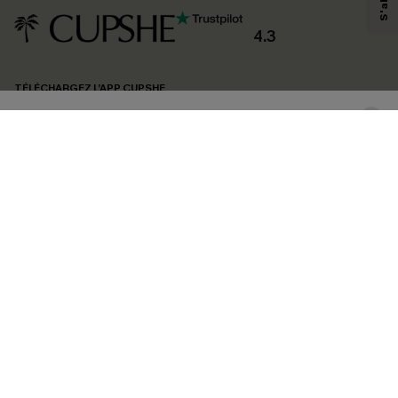
produits susceptibles de vous intéresser, conformément à notre
Politique de
confidentialité
. Vous pouvez vous désabonner à tout moment.
4.3
S'ABONNER
TÉLÉCHARGEZ L’APP CUPSHE
SUIVEZ-NOUS
©2026 CUPSHE FRANCE
Voir nôtre
déclaration d'accessibilité
et notre
politique de confidentialité.
Gestion des cookies