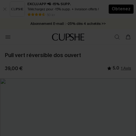
EXCLU APP 📲 -15% SUPP.
Obtenez
Téléchargez pour -15% supp. + livraison offerts !
* Livraison éclair 2-3 jours ouvrés >>
50 k+
Abonnement E-mail : -25% dès 4 achetés >>
Pull vert réversible dos ouvert
39,00 €
5.0
1 Avis