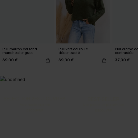
Pull marron col rond
Pull vert col roulé
Pull crème co
manches longues
décontracté
contrastée
39,00 €
39,00 €
37,00 €
SELECTION 2-3 J. OUVRÉS
BEST-SELLER
Vos favoris express
Nos pièces les plus aimées
DÉCOUVRIR
DÉCOUVRIR