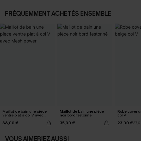
FRÉQUEMMENT ACHETÉS ENSEMBLE
Maillot de bain une pièce
Maillot de bain une pièce
Robe cover u
ventre plat à col V avec
noir bord festonné
col V
Mesh power
38,00 €
35,00 €
23,00 €
27,0
VOUS AIMERIEZ AUSSI