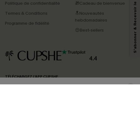
S'abonner & Recevoir le code
Politique de confidentialité
🎁Cadeau de bienvenue
Termes & Conditions
🔝Nouveautés
En soumettant votre adresse e-mail, vous acceptez de recevoir des e-mails
marketing (y compris du contenu généré par l'IA) de Cupshe et
hebdomadaires
Programme de fidélité
reconnaissez avoir pris connaissance de nos
Termes & Conditions
. Nous
pouvons utiliser les données collectées sur notre site ainsi que des
😍Best-sellers
technologies de suivi, telles que des pixels intégrés à nos e-mails, afin de
savoir si ceux-ci ont été ouverts, de mesurer votre engagement, de
personnaliser nos contenus et nos offres, et de vous recommander des
produits susceptibles de vous intéresser, conformément à notre
Politique de
confidentialité
. Vous pouvez vous désabonner à tout moment.
4.4
S'ABONNER
TÉLÉCHARGEZ L’APP CUPSHE
SUIVEZ-NOUS