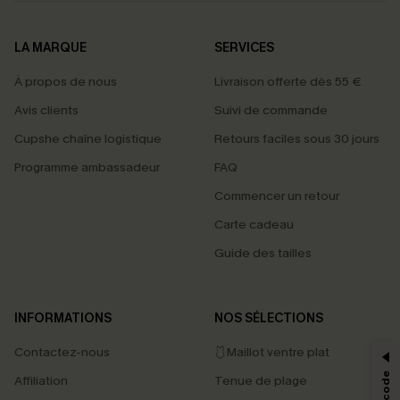
LA MARQUE
SERVICES
À propos de nous
Livraison offerte dès 55 €
Avis clients
Suivi de commande
Cupshe chaîne logistique
Retours faciles sous 30 jours
Programme ambassadeur
FAQ
Commencer un retour
Carte cadeau
Guide des tailles
PROFITEZ DE -15%
INFORMATIONS
NOS SÉLECTIONS
-15% dès 2 Achetés par E-mail
Contactez-nous
🩱Maillot ventre plat
*Un code par commande, valable une seule fois.
Affiliation
Tenue de plage