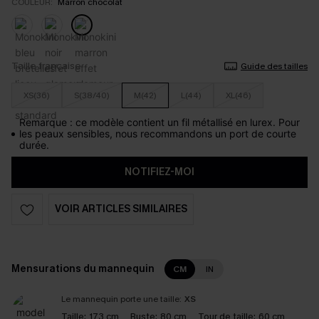
COULEUR:
Marron chocolat
Taille française
Guide des tailles
XS(36)
S(38/40)
M(42)
L(44)
XL(46)
Remarque : ce modèle contient un fil métallisé en lurex. Pour
les peaux sensibles, nous recommandons un port de courte
durée.
NOTIFIEZ-MOI
VOIR ARTICLES SIMILAIRES
Mensurations du mannequin
CM
IN
Le mannequin porte une taille:
XS
Taille:
173 cm
Buste:
80 cm
Tour de taille:
60 cm