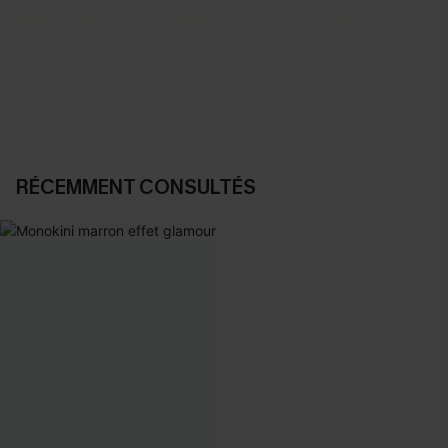
SELECTION 2-3 J. OUVRÉS
BEST-SELLER
Vos favoris express
Nos pièces les plus aimées
DÉCOUVRIR
DÉCOUVRIR
RÉCEMMENT CONSULTÉS