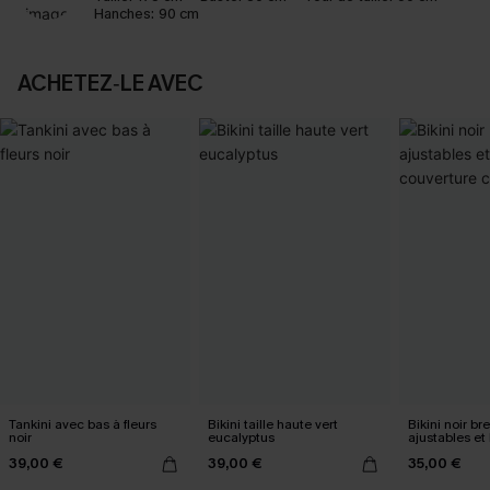
Hanches:
90 cm
ACHETEZ‑LE AVEC
Tankini avec bas à fleurs
Bikini taille haute vert
Bikini noir bre
noir
eucalyptus
ajustables et
classique
39,00 €
39,00 €
35,00 €