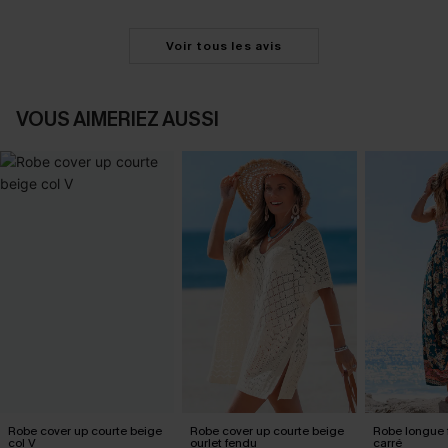
Voir tous les avis
VOUS AIMERIEZ AUSSI
Robe cover up courte beige
Robe cover up courte beige
Robe longue f
col V
ourlet fendu
carré