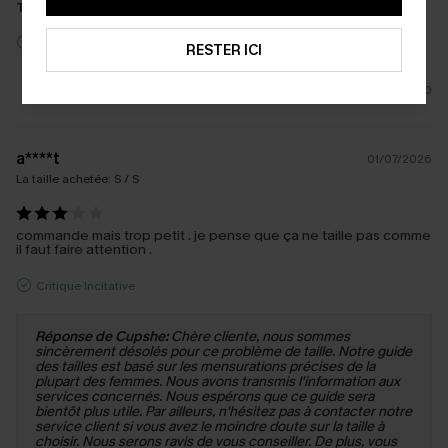
Tissu:
Qualité premium
Critique Incitative
RESTER ICI
0
a****t
01/07/2026
La taille achetée:
S / S
commande mais trop petit . je pense que ça ne taille pas comme
il faut faire attention .
Critique Incitative
Réponse de Cupshe:
Chère cliente, nous sommes
sincèrement désolés pour ce problème de taille. Notre guide
des tailles est basé sur les mensurations précises de la
plupart des femmes. Nous avons transmis l'information aux
services concernés. Nous espérons que ce guide sera
bientôt plus utile. Par ailleurs, n'hésitez pas à contacter notre
service client si vous avez le moindre doute sur la taille à
choisir. Nous serons ravis de vous conseiller. De plus, vous