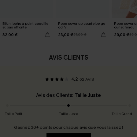
Bikini boho à point coquille
Robe cover up courte beige
Robe cover u
et bas effronté
col V
ourlet fendu
32,00 €
23,00 €
29,00 €
27,00 €
32,
AVIS CLIENTS
4.2
62 AVIS
Avis des Clients:
Taille Juste
Taille Petit
Taille Juste
Taille Grand
Gagnez 30+ points pour chaque avis que vous laissez !