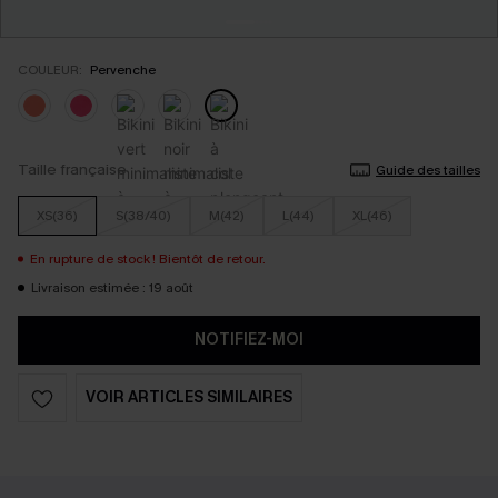
COULEUR:
Pervenche
Taille française
Guide des tailles
XS(36)
S(38/40)
M(42)
L(44)
XL(46)
En rupture de stock ! Bientôt de retour.
Livraison estimée : 19 août
NOTIFIEZ-MOI
VOIR ARTICLES SIMILAIRES