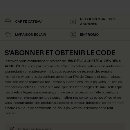
RETOURS GRATUITS
CARTE CATEAU
ABONNÉS
LIVRAISON ÉCLAIR
EN PROMO
S'ABONNER ET OBTENIR LE CODE
Inscrivez-vous maintenant et profitez de
-15% DÈS 2 ACHETÉS & -25% DÈS 4
ACHETÉS
! *Un code par commande. Chaque code est valable une seule fois.
En
soumettant votre adresse e-mail, vous acceptez de recevoir des e-mails
marketing (y compris du contenu généré par l'IA) de Cupshe et reconnaissez
avoir pris connaissance de nos
Termes & Conditions
. Nous pouvons utiliser les
données collectées sur notre site ainsi que des technologies de suivi, telles que
des pixels intégrés à nos e-mails, afin de savoir si ceux-ci ont été ouverts, de
mesurer votre engagement, de personnaliser nos contenus et nos offres, et de
vous recommander des produits susceptibles de vous intéresser, conformément
à notre
Politique de confidentialité
. Vous pouvez vous désabonner à tout
moment.