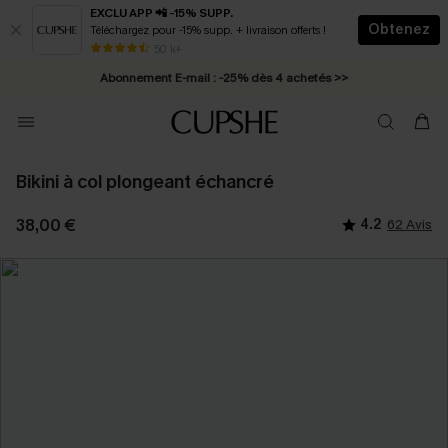
EXCLU APP 📲 -15% SUPP.
Obtenez
Téléchargez pour -15% supp. + livraison offerts !
* Livraison éclair 2-3 jours ouvrés >>
50 k+
Abonnement E-mail : -25% dès 4 achetés >>
Bikini à col plongeant échancré
38,00 €
4.2
62 Avis