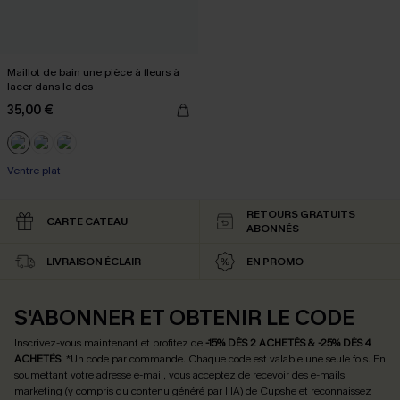
Maillot de bain une pièce à fleurs à
lacer dans le dos
35,00 €
Ventre plat
RETOURS GRATUITS
CARTE CATEAU
ABONNÉS
LIVRAISON ÉCLAIR
EN PROMO
S'ABONNER ET OBTENIR LE CODE
Inscrivez-vous maintenant et profitez de
-15% DÈS 2 ACHETÉS & -25% DÈS 4
ACHETÉS
! *Un code par commande. Chaque code est valable une seule fois.
En
soumettant votre adresse e-mail, vous acceptez de recevoir des e-mails
marketing (y compris du contenu généré par l'IA) de Cupshe et reconnaissez