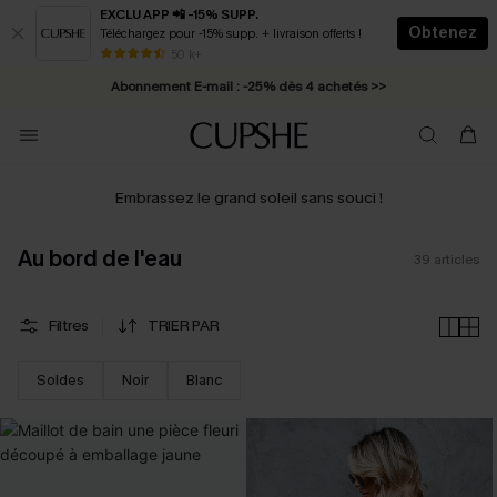
EXCLU APP 📲 -15% SUPP.
Obtenez
Téléchargez pour -15% supp. + livraison offerts !
Abonnement E-mail : -25% dès 4 achetés >>
50 k+
* Livraison éclair 2-3 jours ouvrés >>
Embrassez le grand soleil sans souci !
Au bord de l'eau
39
articles
Filtres
TRIER PAR
Soldes
Noir
Blanc