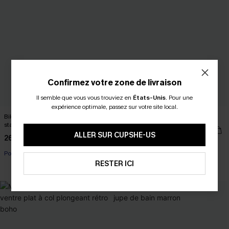
Confirmez votre zone de livraison
Il semble que vous vous trouviez en
États-Unis
.
Pour une
expérience optimale, passez sur votre site local.
Bikini color block olive et bas taille
Bikini taille haute vert eucalyptus
standard noir
39,00 €
ALLER SUR CUPSHE-US
26,00 €
29,00 €
Poitrines généreuses
+1
RESTER ICI
Taille haute