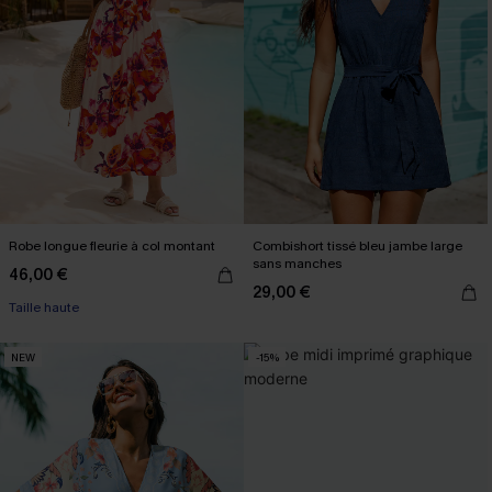
Robe longue fleurie à col montant
Combishort tissé bleu jambe large
sans manches
46,00 €
29,00 €
Taille haute
NEW
-15%