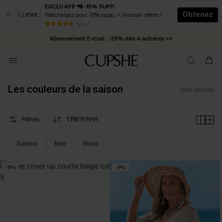
EXCLU APP 📲 -15% SUPP.
Obtenez
Téléchargez pour -15% supp. + livraison offerts !
Abonnement E-mail : -25% dès 4 achetés >>
50 k+
* Livraison éclair 2-3 jours ouvrés >>
Les couleurs de la saison
869
articles
Filtres
TRIER PAR
Soldes
Noir
Blanc
-15%
-9%