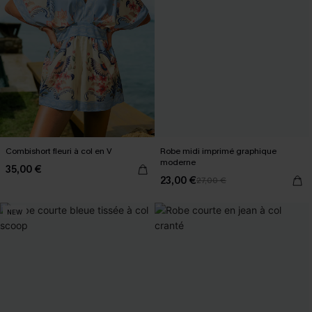
Combishort fleuri à col en V
Robe midi imprimé graphique
moderne
35,00 €
23,00 €
27,00 €
NEW