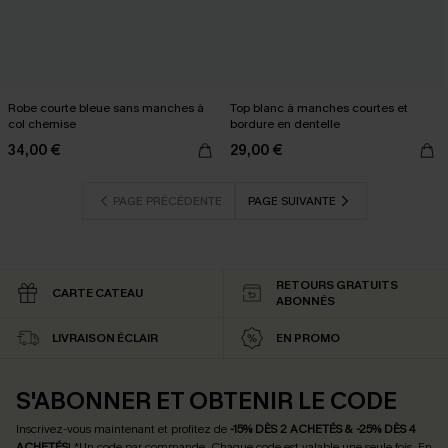
Robe courte bleue sans manches à
Top blanc à manches courtes et
col chemise
bordure en dentelle
34,00 €
29,00 €
PAGE PRÉCÉDENTE
PAGE SUIVANTE
RETOURS GRATUITS
CARTE CATEAU
ABONNÉS
LIVRAISON ÉCLAIR
EN PROMO
S'ABONNER ET OBTENIR LE CODE
Inscrivez-vous maintenant et profitez de
-15% DÈS 2 ACHETÉS & -25% DÈS 4
ACHETÉS
! *Un code par commande. Chaque code est valable une seule fois.
En