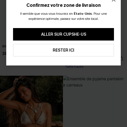
Confirmez votre zone de livraison
Il semble que vous vous trouviez en
États-Unis
.
Pour une
expérience optimale, passez sur votre site local.
ALLER SUR CUPSHE-US
Bikini col carré et bas taille basse
Robe longue bleue smockée sans
RESTER ICI
manches
38,00 €
42,00 €
Taille haute