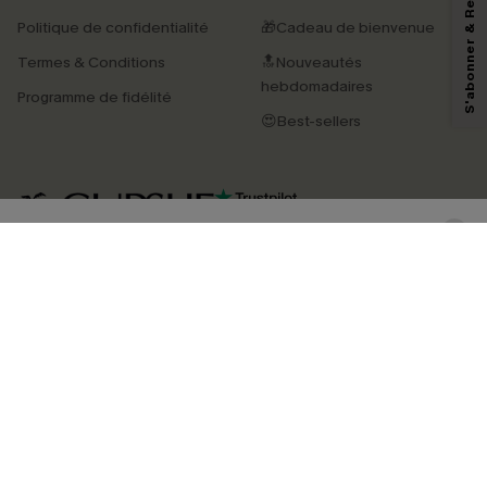
S'abonner & Recevoir le code
reconnaissez avoir pris connaissance de nos
Termes & Conditions
. Nous
Politique de confidentialité
🎁Cadeau de bienvenue
pouvons utiliser les données collectées sur notre site ainsi que des
technologies de suivi, telles que des pixels intégrés à nos e-mails, afin de
Termes & Conditions
🔝Nouveautés
savoir si ceux-ci ont été ouverts, de mesurer votre engagement, de
personnaliser nos contenus et nos offres, et de vous recommander des
hebdomadaires
Programme de fidélité
produits susceptibles de vous intéresser, conformément à notre
Politique de
confidentialité
. Vous pouvez vous désabonner à tout moment.
😍Best-sellers
S'ABONNER
4.4
TÉLÉCHARGEZ L’APP CUPSHE
SUIVEZ-NOUS