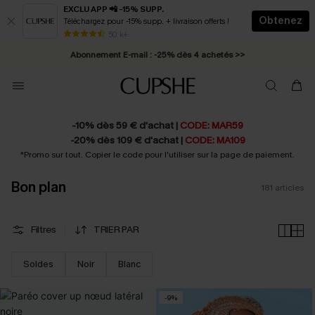
EXCLU APP 📲 -15% SUPP.
Obtenez
Téléchargez pour -15% supp. + livraison offerts !
Abonnement E-mail : -25% dès 4 achetés >>
50 k+
* Livraison éclair 2-3 jours ouvrés >>
-10% dès 59 € d'achat |
CODE: MAR59
-20% dès 109 € d'achat |
CODE: MA109
*Promo sur tout. Copier le code pour l'utiliser sur la page de paiement.
Bon plan
181
articles
Filtres
TRIER PAR
Soldes
Noir
Blanc
-9%