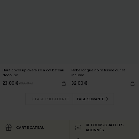
Haut cover up oversize à col bateau
Robe longue noire tissée ourlet
découpé
incurvé
23,00 €
32,00 €
29,00 €
PAGE PRÉCÉDENTE
PAGE SUIVANTE
RETOURS GRATUITS
CARTE CATEAU
ABONNÉS