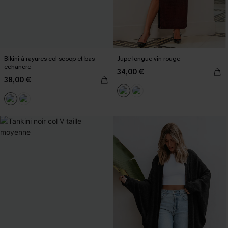
Bikini à rayures col scoop et bas
Jupe longue vin rouge
échancré
34,00 €
38,00 €