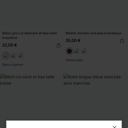
Bikini gris col diamant et bas taille
Maillot de bain une pièce bordeaux
moyenne
35,00 €
32,00 €
Ventre plat
Sans couture