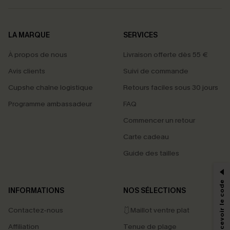
LA MARQUE
SERVICES
À propos de nous
Livraison offerte dès 55 €
Avis clients
Suivi de commande
Cupshe chaîne logistique
Retours faciles sous 30 jours
Programme ambassadeur
FAQ
Commencer un retour
Carte cadeau
PROFITEZ DE -15%
Guide des tailles
-15% dès 2 Achetés par E-mail
*Un code par commande, valable une seule fois.
INFORMATIONS
NOS SÉLECTIONS
Contactez-nous
🩱Maillot ventre plat
En soumettant votre adresse e-mail, vous acceptez de recevoir des e-mails
Affiliation
Tenue de plage
marketing (y compris du contenu généré par l'IA) de Cupshe et