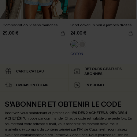
Combishort col V sans manches
Short cover up noir à jambes droites
29,00 €
24,00 €
COTON
RETOURS GRATUITS
CARTE CATEAU
ABONNÉS
LIVRAISON ÉCLAIR
EN PROMO
S'ABONNER ET OBTENIR LE CODE
Inscrivez-vous maintenant et profitez de
-15% DÈS 2 ACHETÉS & -25% DÈS 4
ACHETÉS
! *Un code par commande. Chaque code est valable une seule fois.
En
soumettant votre adresse e-mail, vous acceptez de recevoir des e-mails
marketing (y compris du contenu généré par l'IA) de Cupshe et reconnaissez
avoir pris connaissance de nos
Termes & Conditions
. Nous pouvons utiliser les