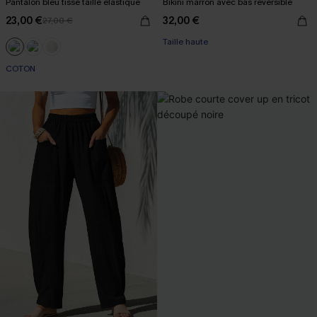
Pantalon bleu tissé taille élastique
Bikini marron avec bas réversible
23,00 €
32,00 €
27,00 €
Taille haute
COTON