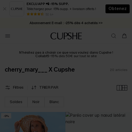
EXCLU APP 📲 -15% SUPP.
Obtenez
Téléchargez pour -15% supp. + livraison offerts !
* Livraison éclair 2-3 jours ouvrés >>
50 k+
Abonnement E-mail : -25% dès 4 achetés >>
N'hésitez pas à choisir ce que vous voulez dans Cupshe !
Collab15
-15% dès 50€ sur tout le site
cherry_mary___ X Cupshe
20
articles
Filtres
TRIER PAR
Soldes
Noir
Blanc
-9%