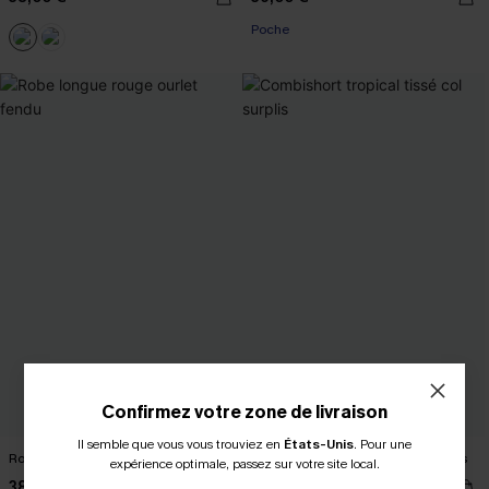
Poche
Confirmez votre zone de livraison
Il semble que vous vous trouviez en
États-Unis
.
Pour une
Robe longue rouge ourlet fendu
Combishort tropical tissé col surplis
expérience optimale, passez sur votre site local.
38,00 €
34,00 €