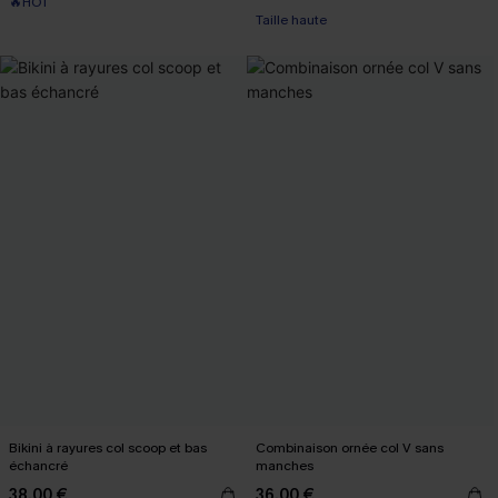
🔥HOT
Taille haute
Bikini à rayures col scoop et bas
Combinaison ornée col V sans
échancré
manches
38,00 €
36,00 €