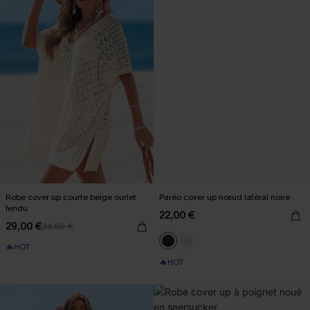
Robe cover up courte beige ourlet
Paréo cover up nœud latéral noire
fendu
22,00 €
29,00 €
32,00 €
🔥HOT
🔥HOT