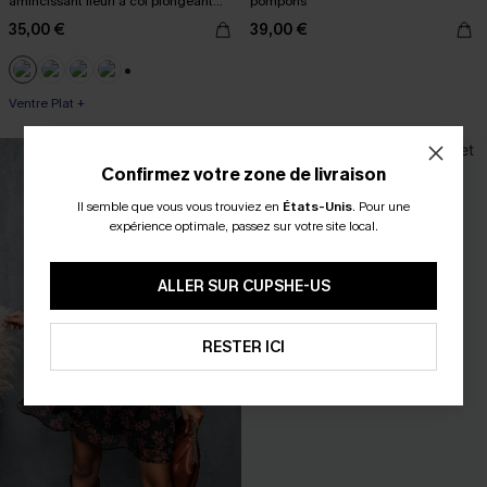
amincissant fleuri à col plongeant
pompons
boho
35,00 €
39,00 €
+3
Ventre Plat +
Confirmez votre zone de livraison
Il semble que vous vous trouviez en
États-Unis
.
Pour une
expérience optimale, passez sur votre site local.
ALLER SUR CUPSHE-US
RESTER ICI