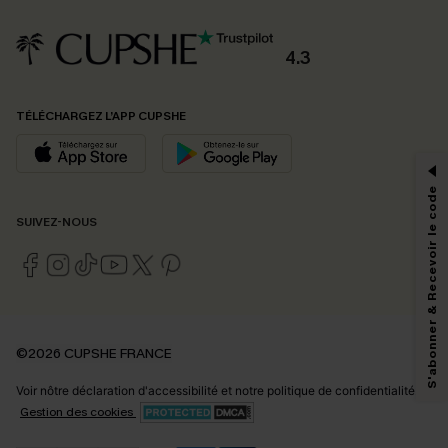
4.3
PROFITEZ DE -15%
TÉLÉCHARGEZ L’APP CUPSHE
-15% dès 2 Achetés par E-mail
*Un code par commande, valable une seule fois.
S'abonner & Recevoir le code
SUIVEZ-NOUS
En soumettant votre adresse e-mail, vous acceptez de recevoir des e-mails
marketing (y compris du contenu généré par l'IA) de Cupshe et
reconnaissez avoir pris connaissance de nos
Termes & Conditions
. Nous
pouvons utiliser les données collectées sur notre site ainsi que des
technologies de suivi, telles que des pixels intégrés à nos e-mails, afin de
savoir si ceux-ci ont été ouverts, de mesurer votre engagement, de
©2026 CUPSHE FRANCE
personnaliser nos contenus et nos offres, et de vous recommander des
produits susceptibles de vous intéresser, conformément à notre
Politique de
Voir nôtre
déclaration d'accessibilité
et notre
politique de confidentialité.
confidentialité
. Vous pouvez vous désabonner à tout moment.
Gestion des cookies
S'ABONNER