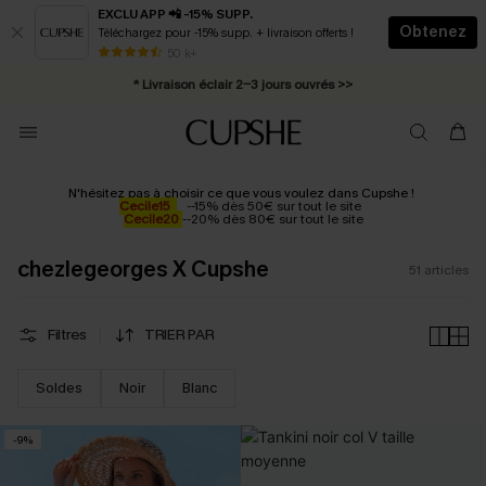
EXCLU APP 📲 -15% SUPP.
Obtenez
Téléchargez pour -15% supp. + livraison offerts !
Abonnement E-mail : -25% dès 4 achetés >>
50 k+
* Livraison éclair 2-3 jours ouvrés >>
N'hésitez pas à choisir ce que vous voulez dans Cupshe !
Cecile15
--15% dès 50€ sur tout le site
Cecile20
--20% dès 80€ sur tout le site
chezlegeorges X Cupshe
51
articles
Filtres
TRIER PAR
Soldes
Noir
Blanc
-9%