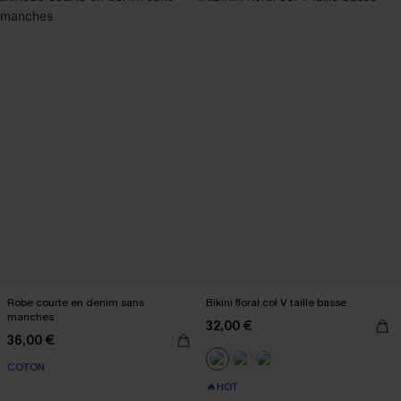
Robe courte en denim sans
Bikini floral col V taille basse
manches
32,00 €
36,00 €
COTON
🔥HOT