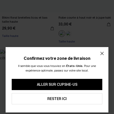
Bikini floral bretelles licou et bas
Robe courte à haut noir et à jupe kaki
taille haute
33,00 €
29,90 €
Taille haute
Taille haute
Confirmez votre zone de livraison
Il semble que vous vous trouviez en
États-Unis
.
Pour une
expérience optimale, passez sur votre site local.
ALLER SUR CUPSHE-US
RESTER ICI