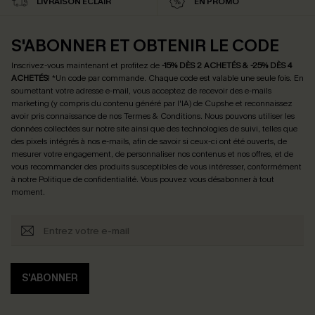
LIVRAISON ÉCLAIR
EN PROMO
S'ABONNER ET OBTENIR LE CODE
Inscrivez-vous maintenant et profitez de
-15% DÈS 2 ACHETÉS & -25% DÈS 4
ACHETÉS
! *Un code par commande. Chaque code est valable une seule fois.
En
soumettant votre adresse e-mail, vous acceptez de recevoir des e-mails
marketing (y compris du contenu généré par l'IA) de Cupshe et reconnaissez
avoir pris connaissance de nos
Termes & Conditions
. Nous pouvons utiliser les
données collectées sur notre site ainsi que des technologies de suivi, telles que
des pixels intégrés à nos e-mails, afin de savoir si ceux-ci ont été ouverts, de
mesurer votre engagement, de personnaliser nos contenus et nos offres, et de
vous recommander des produits susceptibles de vous intéresser, conformément
à notre
Politique de confidentialité
. Vous pouvez vous désabonner à tout
moment.
S'ABONNER