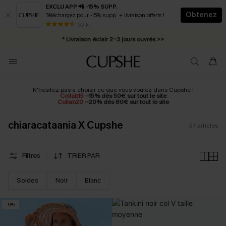
EXCLU APP 📲 -15% SUPP.
Obtenez
Téléchargez pour -15% supp. + livraison offerts !
Abonnement E-mail : -25% dès 4 achetés >>
50 k+
* Livraison éclair 2-3 jours ouvrés >>
N'hésitez pas à choisir ce que vous voulez dans Cupshe !
Collab15
--15% dès 50€ sur tout le site
Collab20
--20% dès 80€ sur tout le site
chiaracataania X Cupshe
57
articles
Filtres
TRIER PAR
Soldes
Noir
Blanc
-9%