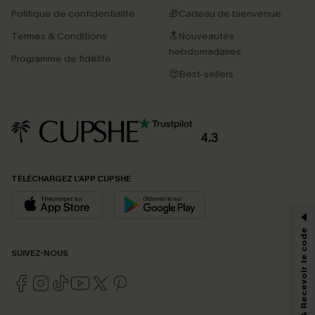
Politique de confidentialité
🎁Cadeau de bienvenue
Termes & Conditions
🔝Nouveautés
hebdomadaires
Programme de fidélité
😍Best-sellers
4.3
PROFITEZ DE -15%
TÉLÉCHARGEZ L’APP CUPSHE
-15% dès 2 Achetés par E-mail
*Un code par commande, valable une seule fois.
S'abonner & Recevoir le code
SUIVEZ-NOUS
En soumettant votre adresse e-mail, vous acceptez de recevoir des e-mails
marketing (y compris du contenu généré par l'IA) de Cupshe et
reconnaissez avoir pris connaissance de nos
Termes & Conditions
. Nous