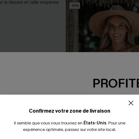
-13%
PROFITE
-15% dès 2 A
*Un code par command
Confirmez votre zone de livraison
Il semble que vous vous trouviez en
États-Unis
.
Pour une
expérience optimale, passez sur votre site local.