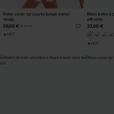
Robe cover up courte beige ourlet
Bikini boho à 
fendu
effronté
29,00 €
32,00 €
32,00 €
🔥HOT
🔥HOT