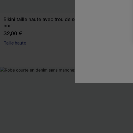
Bikini taille haute avec trou de serrure
Bikini à nouer 
noir
moyenne ruc
32,00 €
32,00 €
Taille haute
Armature