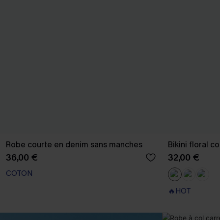
Robe courte en denim sans manches
Bikini floral c
36,00 €
32,00 €
COTON
🔥HOT