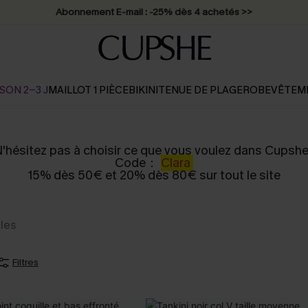
Abonnement E-mail : -25% dès 4 achetés >>
SON 2-3 J
MAILLOT 1 PIÈCE
BIKINI
TENUE DE PLAGE
ROBE
VÊTEM
'hésitez pas à choisir ce que vous voulez dans Cupshe
Code：
Clara
15% dès 50€ et 20% dès 80€ sur tout le site
cles
Filtres