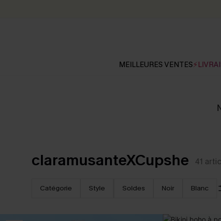
MEILLEURES VENTES
⚡LIVRAI
N
claramusanteXCupshe
41
arti
Catégorie
Style
Soldes
Noir
Blanc