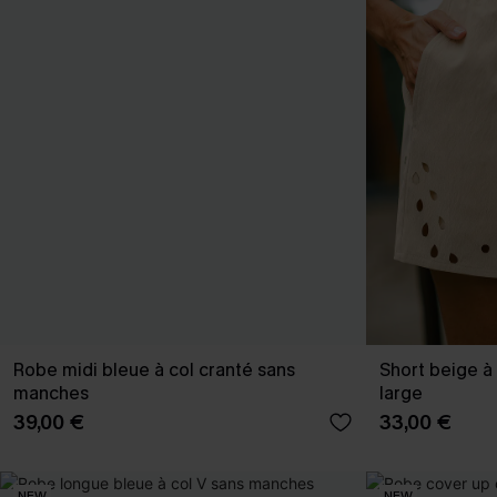
Robe midi bleue à col cranté sans
Short beige à 
manches
large
39,00 €
33,00 €
NEW
NEW