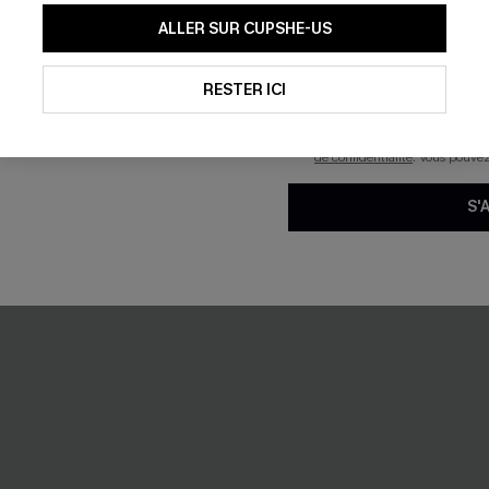
Poche
En soumettant votre adresse e-
ALLER SUR CUPSHE-US
mails marketing (y compris du
reconnaissez avoir pris conna
pouvons utiliser les données co
technologies de suivi, telles qu
RESTER ICI
NEW
savoir si ceux-ci ont été ouve
personnaliser nos contenus et 
produits susceptibles de vous 
de confidentialité
. Vous pouve
S'