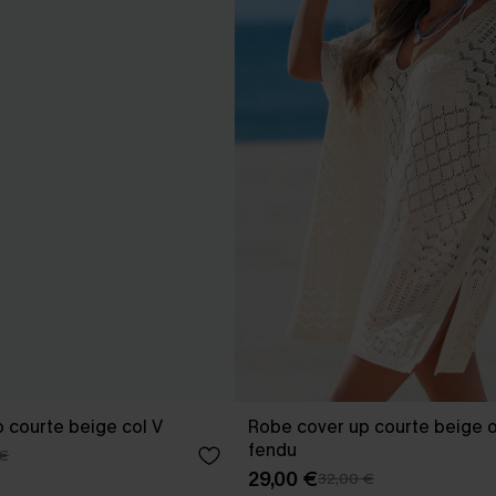
 courte beige col V
Robe cover up courte beige o
fendu
 €
29,00 €
32,00 €