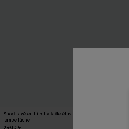
Short rayé en tricot à taille élastique et
Robe courte ti
jambe lâche
plongeant sa
29,00 €
37,00 €