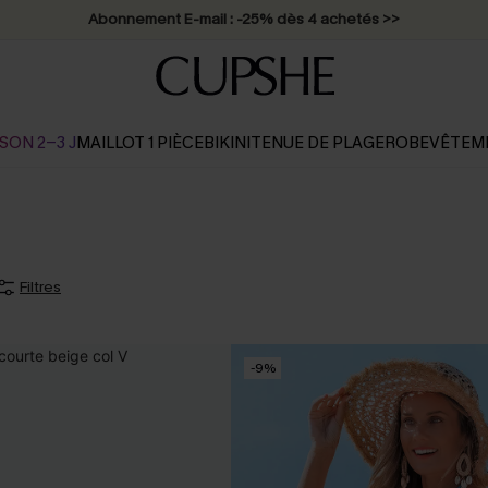
Abonnement E-mail : -25% dès 4 achetés >>
SON 2-3 J
MAILLOT 1 PIÈCE
BIKINI
TENUE DE PLAGE
ROBE
VÊTEM
Filtres
-9%