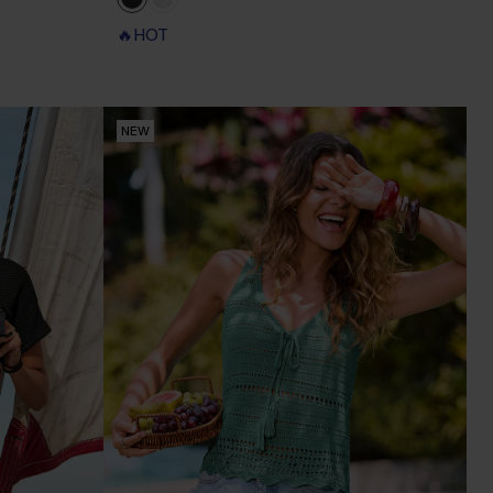
🔥HOT
NEW