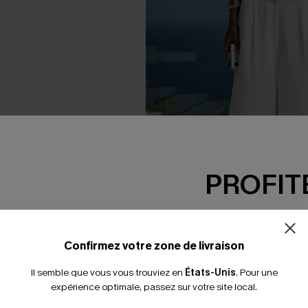
PROFITE
-15% dès 2 A
*Un code par command
Confirmez votre zone de livraison
ssée noire à col
Pantalon blanc à jambe droit
Il semble que vous vous trouviez en
États-Unis
.
Pour une
ns manches
expérience optimale, passez sur votre site local.
39,00 €