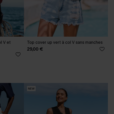
l V et
Top cover up vert à col V sans manches
29,00 €
NEW