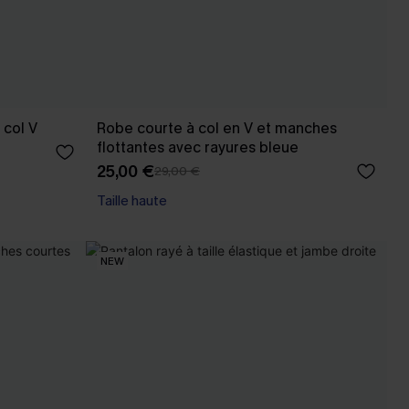
 col V
Robe courte à col en V et manches
flottantes avec rayures bleue
25,00 €
29,00 €
Taille haute
NEW