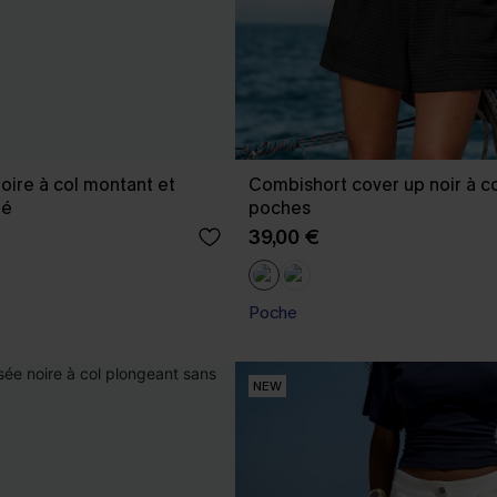
oire à col montant et
Combishort cover up noir à co
né
poches
39,00 €
Poche
NEW