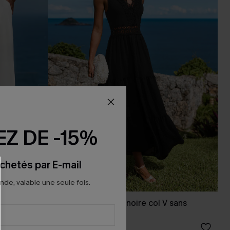
Z DE -15%
chetés par E-mail
e, valable une seule fois.
e
Robe longue tissé noire col V sans
manches
38,00 €