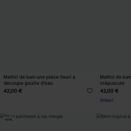
Maillot de bain une pièce fleuri à
Maillot de bai
découpe goutte d'eau
crépuscule
42,00 €
42,00 €
Brillant
-10%