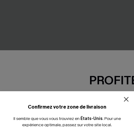
PROFITE
-15% dès 2 A
*Un code par command
Confirmez votre zone de livraison
Il semble que vous vous trouviez en
États-Unis
.
Pour une
expérience optimale, passez sur votre site local.