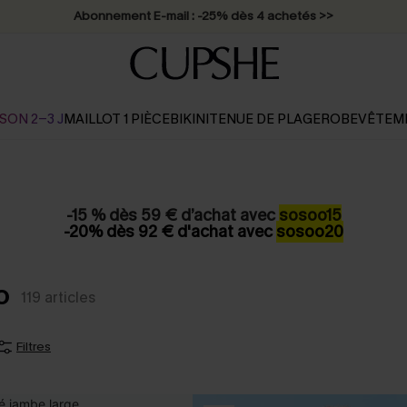
Abonnement E-mail : -25% dès 4 achetés >>
SON 2-3 J
MAILLOT 1 PIÈCE
BIKINI
TENUE DE PLAGE
ROBE
VÊTEM
-15 % dès 59 € d’achat avec
sosoo15
-20% dès 92 € d'achat avec
sosoo20
o
119
articles
Filtres