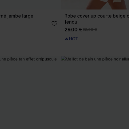
rné jambe large
Robe cover up courte beige o
fendu
29,00 €
32,00 €
🔥HOT