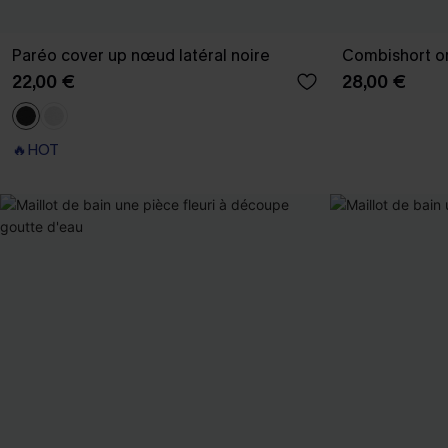
Paréo cover up nœud latéral noire
Combishort o
22,00 €
28,00 €
🔥HOT