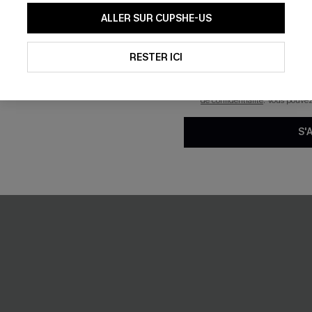
l à armature
Bikini violet bretelles amovibl
En soumettant votre adresse e-
ALLER SUR CUPSHE-US
taille standard
mails marketing (y compris du
reconnaissez avoir pris conna
35,00 €
39,00 €
pouvons utiliser les données co
technologies de suivi, telles qu
RESTER ICI
savoir si ceux-ci ont été ouve
personnaliser nos contenus et 
Brillant
produits susceptibles de vous 
de confidentialité
. Vous pouve
S'