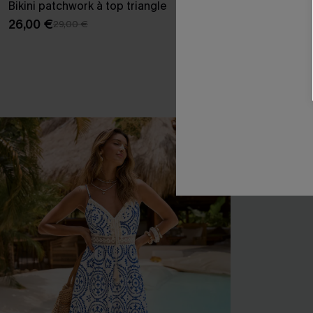
Bikini patchwork à top triangle
Bikini tropica
26,00 €
37,00 €
29,00 €
Armature