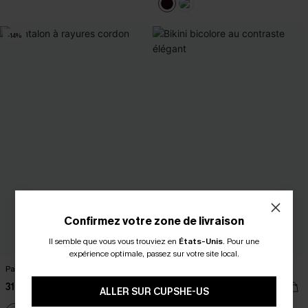
-14%
Confirmez votre zone de livraison
Il semble que vous vous trouviez en
États-Unis
.
Pour une
expérience optimale, passez sur votre site local.
Pantalon à rayures cordon
Bikini bicolore au contraste élégant
31,00 €
32,00 €
36,00 €
ALLER SUR CUPSHE-US