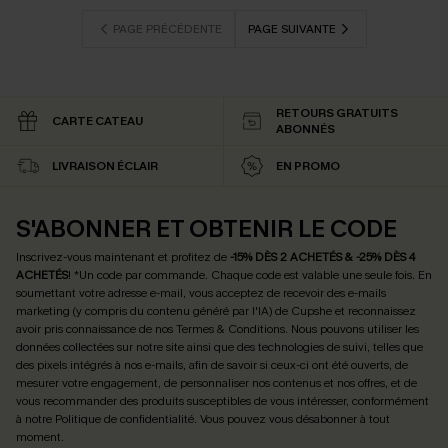
PAGE PRÉCÉDENTE
PAGE SUIVANTE
RETOURS GRATUITS
CARTE CATEAU
ABONNÉS
LIVRAISON ÉCLAIR
EN PROMO
S'ABONNER ET OBTENIR LE CODE
Inscrivez-vous maintenant et profitez de
-15% DÈS 2 ACHETÉS & -25% DÈS 4
ACHETÉS
! *Un code par commande. Chaque code est valable une seule fois.
En
soumettant votre adresse e-mail, vous acceptez de recevoir des e-mails
marketing (y compris du contenu généré par l'IA) de Cupshe et reconnaissez
avoir pris connaissance de nos
Termes & Conditions
. Nous pouvons utiliser les
données collectées sur notre site ainsi que des technologies de suivi, telles que
des pixels intégrés à nos e-mails, afin de savoir si ceux-ci ont été ouverts, de
mesurer votre engagement, de personnaliser nos contenus et nos offres, et de
vous recommander des produits susceptibles de vous intéresser, conformément
à notre
Politique de confidentialité
. Vous pouvez vous désabonner à tout
moment.