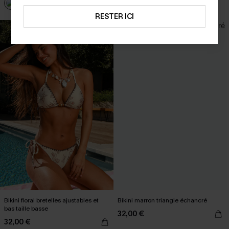
RESTER ICI
Bikini floral bretelles ajustables et
Bikini marron triangle échancré
bas taille basse
32,00 €
32,00 €