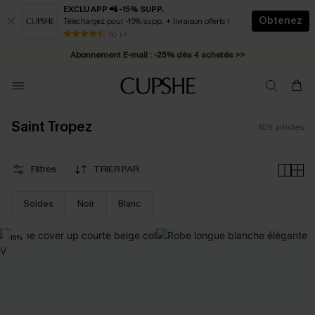
EXCLU APP 📲 -15% SUPP.
Obtenez
Téléchargez pour -15% supp. + livraison offerts !
Abonnement E-mail : -25% dès 4 achetés >>
50 k+
* Livraison éclair 2-3 jours ouvrés >>
Saint Tropez
109
articles
Filtres
TRIER PAR
Soldes
Noir
Blanc
-15%