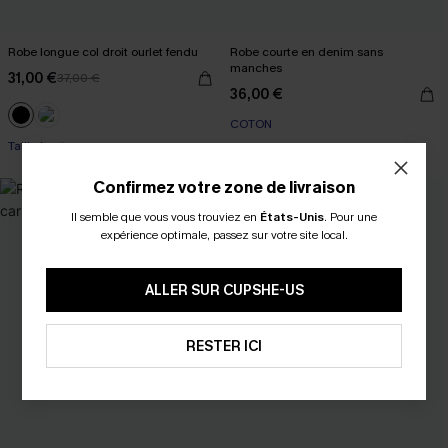
Robe longue col droit ourlet fendu
Robe courte en denim sans
manches
31,00 €
37,00 €
36,00 €
COTON
Taille haute
Confirmez votre zone de livraison
Il semble que vous vous trouviez en
États-Unis
.
Pour une
expérience optimale, passez sur votre site local.
ALLER SUR CUPSHE-US
RESTER ICI