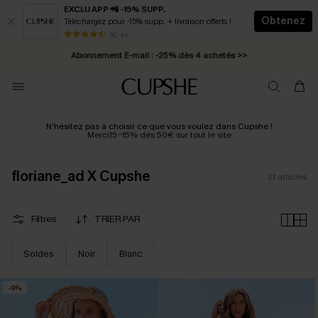
EXCLU APP 📲 -15% SUPP.
Obtenez
Téléchargez pour -15% supp. + livraison offerts !
* Livraison éclair 2-3 jours ouvrés >>
50 k+
Abonnement E-mail : -25% dès 4 achetés >>
N'hésitez pas à choisir ce que vous voulez dans Cupshe !
Merci15-15% dès 50€ sur tout le site
floriane_ad X Cupshe
21
articles
Filtres
TRIER PAR
Soldes
Noir
Blanc
-9%