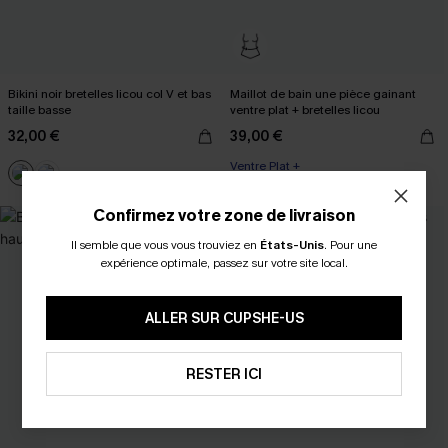
Bikini noir bretelles licou col V et bas
Maillot de bain une pièce gainant
taille basse
ventre plat + bretelles licou
32,00 €
39,00 €
Ventre Plat +
Confirmez votre zone de livraison
Il semble que vous vous trouviez en
États-Unis
.
Pour une
expérience optimale, passez sur votre site local.
ALLER SUR CUPSHE-US
RESTER ICI