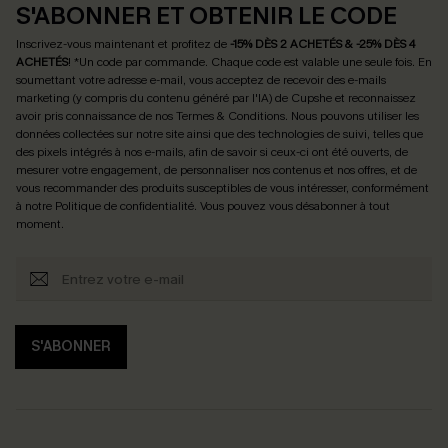
S'ABONNER ET OBTENIR LE CODE
Inscrivez-vous maintenant et profitez de
-15% DÈS 2 ACHETÉS & -25% DÈS 4
ACHETÉS
! *Un code par commande. Chaque code est valable une seule fois.
En
soumettant votre adresse e-mail, vous acceptez de recevoir des e-mails
marketing (y compris du contenu généré par l'IA) de Cupshe et reconnaissez
avoir pris connaissance de nos
Termes & Conditions
. Nous pouvons utiliser les
données collectées sur notre site ainsi que des technologies de suivi, telles que
des pixels intégrés à nos e-mails, afin de savoir si ceux-ci ont été ouverts, de
mesurer votre engagement, de personnaliser nos contenus et nos offres, et de
vous recommander des produits susceptibles de vous intéresser, conformément
à notre
Politique de confidentialité
. Vous pouvez vous désabonner à tout
moment.
S'ABONNER