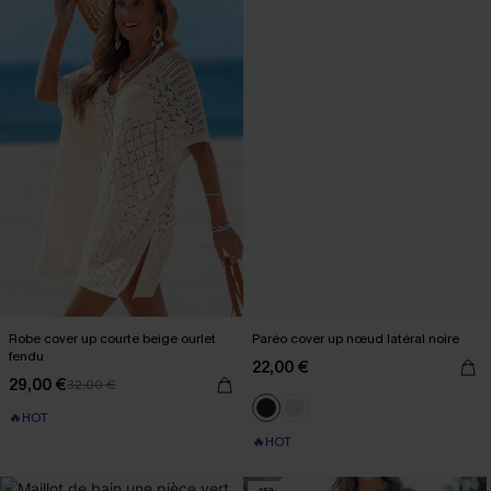
Robe cover up courte beige ourlet
Paréo cover up nœud latéral noire
fendu
22,00 €
29,00 €
32,00 €
🔥HOT
🔥HOT