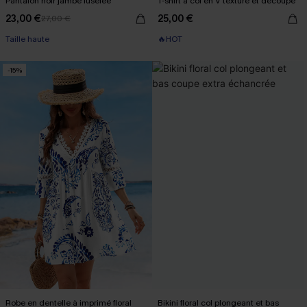
Pantalon noir jambe fuselée
T-shirt à col en V texturé et découpé
23,00 €
25,00 €
27,00 €
Taille haute
🔥HOT
-15%
Robe en dentelle à imprimé floral
Bikini floral col plongeant et bas