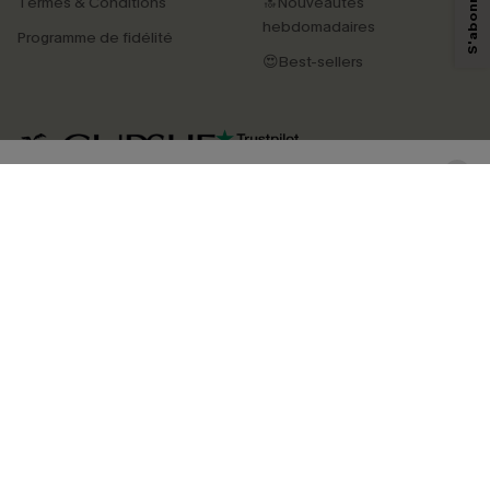
Termes & Conditions
🔝Nouveautés
savoir si ceux-ci ont été ouverts, de mesurer votre engagement, de
personnaliser nos contenus et nos offres, et de vous recommander des
hebdomadaires
Programme de fidélité
produits susceptibles de vous intéresser, conformément à notre
Politique de
confidentialité
. Vous pouvez vous désabonner à tout moment.
😍Best-sellers
S'ABONNER
4.4
TÉLÉCHARGEZ L’APP CUPSHE
SUIVEZ-NOUS
©2026 CUPSHE FRANCE