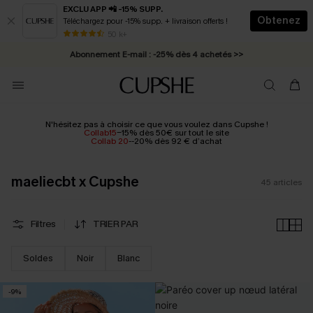
EXCLU APP 📲 -15% SUPP.
Obtenez
Téléchargez pour -15% supp. + livraison offerts !
Abonnement E-mail : -25% dès 4 achetés >>
50 k+
* Livraison éclair 2-3 jours ouvrés >>
N'hésitez pas à choisir ce que vous voulez dans Cupshe !
Collab15
-15% dès 50€ sur tout le site
Collab 20
--20% dès 92 € d’achat
maeliecbt x Cupshe
45
articles
Filtres
TRIER PAR
Soldes
Noir
Blanc
-9%