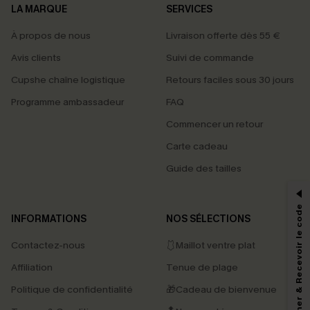
LA MARQUE
SERVICES
À propos de nous
Livraison offerte dès 55 €
Avis clients
Suivi de commande
Cupshe chaîne logistique
Retours faciles sous 30 jours
Programme ambassadeur
FAQ
Commencer un retour
Carte cadeau
PROFITEZ DE -15%
Guide des tailles
-15% dès 2 Achetés par E-mail
*Un code par commande, valable une seule fois.
S'abonner & Recevoir le code
INFORMATIONS
NOS SÉLECTIONS
Contactez-nous
🩱Maillot ventre plat
En soumettant votre adresse e-mail, vous acceptez de recevoir des e-mails
Affiliation
Tenue de plage
marketing (y compris du contenu généré par l'IA) de Cupshe et
reconnaissez avoir pris connaissance de nos
Termes & Conditions
. Nous
Politique de confidentialité
🎁Cadeau de bienvenue
pouvons utiliser les données collectées sur notre site ainsi que des
technologies de suivi, telles que des pixels intégrés à nos e-mails, afin de