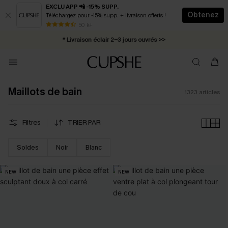
EXCLU APP 📲 -15% SUPP.
Obtenez
Téléchargez pour -15% supp. + livraison offerts !
Abonnement E-mail : -25% dès 4 achetés >>
50 k+
* Livraison éclair 2-3 jours ouvrés >>
Maillots de bain
1323
articles
Filtres
TRIER PAR
Soldes
Noir
Blanc
NEW
NEW