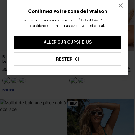
Confirmez votre zone de livraison
Il semble que vous vous trouviez en
États-Unis
.
Pour une
expérience optimale, passez sur votre site local.
ALLER SUR CUPSHE-US
Bikini violet bretelles amovibles et
Maillot de bain une pièce floral
RESTER ICI
bas taille standard
jambe standard col plongeant
35,00 €
39,00 €
39,00 €
Brillant
NEW