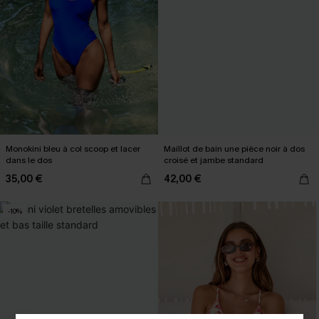
Monokini bleu à col scoop et lacer
Maillot de bain une pièce noir à dos
dans le dos
croisé et jambe standard
35,00 €
42,00 €
-10%