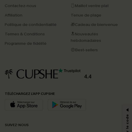
Contactez-nous
🩱Maillot ventre plat
Affiliation
Tenue de plage
Politique de confidentialité
🎁Cadeau de bienvenue
Termes & Conditions
🔝Nouveautés
hebdomadaires
Programme de fidélité
😍Best-sellers
4.4
PROFITEZ DE -15%
TÉLÉCHARGEZ L’APP CUPSHE
-15% dès 2 Achetés par E-mail
*Un code par commande, valable une seule fois.
SUIVEZ-NOUS