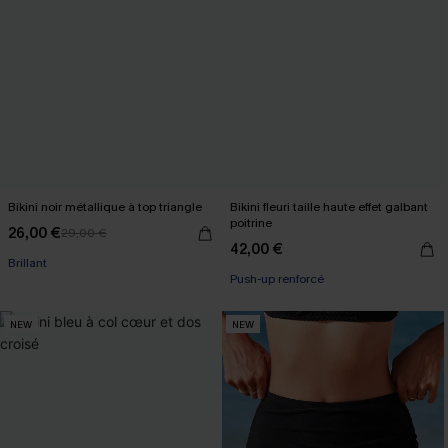
Bikini noir métallique à top triangle
Bikini fleuri taille haute effet galbant
poitrine
26,00 €
29,00 €
42,00 €
Brillant
Push-up renforcé
NEW
NEW