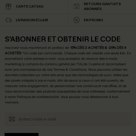
RETOURS GRATUITS
CARTE CATEAU
ABONNÉS
LIVRAISON ÉCLAIR
EN PROMO
S'ABONNER ET OBTENIR LE CODE
Inscrivez-vous maintenant et profitez de
-15% DÈS 2 ACHETÉS & -25% DÈS 4
ACHETÉS
! *Un code par commande. Chaque code est valable une seule fois.
En
soumettant votre adresse e-mail, vous acceptez de recevoir des e-mails
marketing (y compris du contenu généré par l'IA) de Cupshe et reconnaissez
avoir pris connaissance de nos
Termes & Conditions
. Nous pouvons utiliser les
données collectées sur notre site ainsi que des technologies de suivi, telles que
des pixels intégrés à nos e-mails, afin de savoir si ceux-ci ont été ouverts, de
mesurer votre engagement, de personnaliser nos contenus et nos offres, et de
vous recommander des produits susceptibles de vous intéresser, conformément
à notre
Politique de confidentialité
. Vous pouvez vous désabonner à tout
moment.