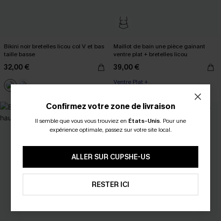
Bikini noir bretelles licou col V et bas
Maillot de bain une pièce gainant
taille basse
ventre plat + bretelles licou
32,00 €
39,00 €
Ventre Plat +
Confirmez votre zone de livraison
Il semble que vous vous trouviez en
États-Unis
.
Pour une
expérience optimale, passez sur votre site local.
ALLER SUR CUPSHE-US
RESTER ICI