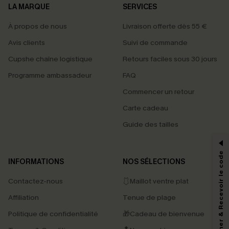
LA MARQUE
SERVICES
À propos de nous
Livraison offerte dès 55 €
Avis clients
Suivi de commande
Cupshe chaîne logistique
Retours faciles sous 30 jours
Programme ambassadeur
FAQ
Commencer un retour
Carte cadeau
PROFITEZ DE -15%
Guide des tailles
-15% dès 2 Achetés par E-mail
*Un code par commande, valable une seule fois.
S'abonner & Recevoir le code
INFORMATIONS
NOS SÉLECTIONS
Contactez-nous
🩱Maillot ventre plat
En soumettant votre adresse e-mail, vous acceptez de recevoir des e-mails
Affiliation
Tenue de plage
marketing (y compris du contenu généré par l'IA) de Cupshe et
reconnaissez avoir pris connaissance de nos
Termes & Conditions
. Nous
Politique de confidentialité
🎁Cadeau de bienvenue
pouvons utiliser les données collectées sur notre site ainsi que des
technologies de suivi, telles que des pixels intégrés à nos e-mails, afin de