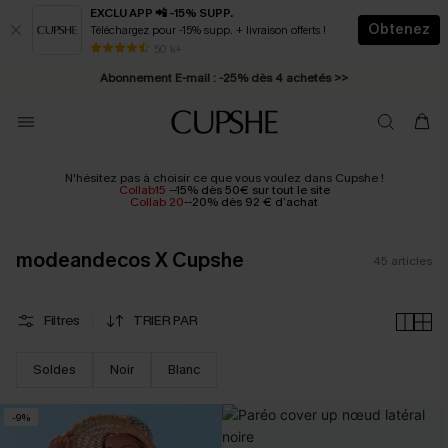
EXCLU APP 📲 -15% SUPP.
Obtenez
Téléchargez pour -15% supp. + livraison offerts !
Abonnement E-mail : -25% dès 4 achetés >>
50 k+
* Livraison éclair 2-3 jours ouvrés >>
N'hésitez pas à choisir ce que vous voulez dans Cupshe !
Collab15
--15% dès 50€ sur tout le site
Collab 20
--20% dès 92 € d’achat
modeandecos X Cupshe
45
articles
Filtres
TRIER PAR
Soldes
Noir
Blanc
-9%