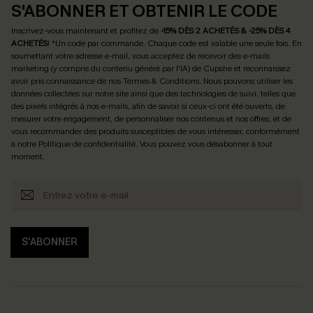
S'ABONNER ET OBTENIR LE CODE
Inscrivez-vous maintenant et profitez de
-15% DÈS 2 ACHETÉS & -25% DÈS 4
ACHETÉS
! *Un code par commande. Chaque code est valable une seule fois.
En
soumettant votre adresse e-mail, vous acceptez de recevoir des e-mails
marketing (y compris du contenu généré par l'IA) de Cupshe et reconnaissez
avoir pris connaissance de nos
Termes & Conditions
. Nous pouvons utiliser les
données collectées sur notre site ainsi que des technologies de suivi, telles que
des pixels intégrés à nos e-mails, afin de savoir si ceux-ci ont été ouverts, de
mesurer votre engagement, de personnaliser nos contenus et nos offres, et de
vous recommander des produits susceptibles de vous intéresser, conformément
à notre
Politique de confidentialité
. Vous pouvez vous désabonner à tout
moment.
S'ABONNER