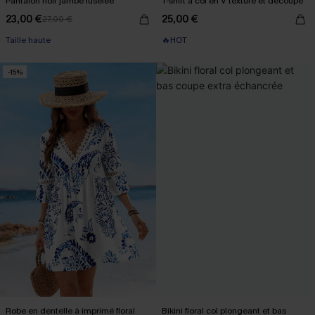
Pantalon noir jambe fuselée
T-shirt à col en V texturé et découpé
23,00 €
25,00 €
27,00 €
Taille haute
🔥HOT
-15%
Robe en dentelle à imprimé floral
Bikini floral col plongeant et bas