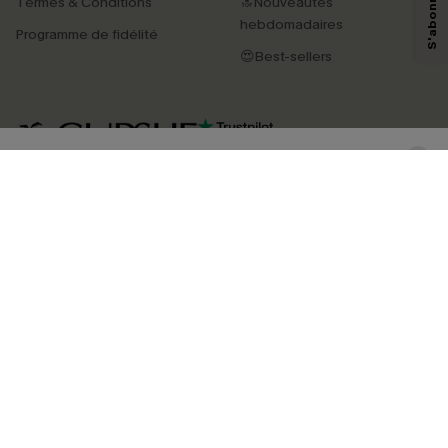
Termes & Conditions
🔝Nouveautés
savoir si ceux-ci ont été ouverts, de mesurer votre engagement, de
personnaliser nos contenus et nos offres, et de vous recommander des
hebdomadaires
Programme de fidélité
produits susceptibles de vous intéresser, conformément à notre
Politique de
confidentialité
. Vous pouvez vous désabonner à tout moment.
😍Best-sellers
S'ABONNER
4.4
TÉLÉCHARGEZ L’APP CUPSHE
SUIVEZ-NOUS
©2026 CUPSHE FRANCE