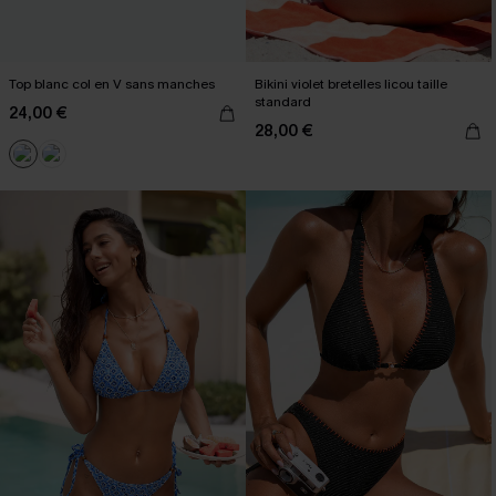
Top blanc col en V sans manches
Bikini violet bretelles licou taille
standard
24,00 €
28,00 €