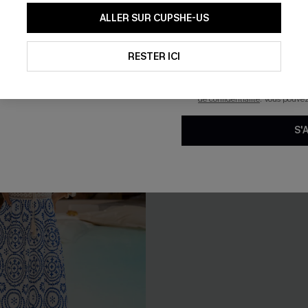
En soumettant votre adresse e-
ALLER SUR CUPSHE-US
mails marketing (y compris du
reconnaissez avoir pris conna
pouvons utiliser les données co
technologies de suivi, telles qu
RESTER ICI
savoir si ceux-ci ont été ouve
personnaliser nos contenus et 
produits susceptibles de vous 
de confidentialité
. Vous pouve
S'