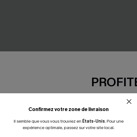
PROFITE
-15% dès 2 A
*Un code par command
Confirmez votre zone de livraison
ndigo à col V
Bikini floral à col plongeant e
Il semble que vous vous trouviez en
États-Unis
.
Pour une
tour de cou
expérience optimale, passez sur votre site local.
23,00 €
29,00 €