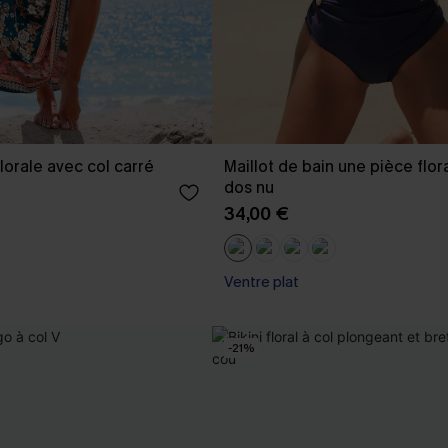
lorale avec col carré
Maillot de bain une pièce flor
dos nu
34,00 €
Ventre plat
-21%