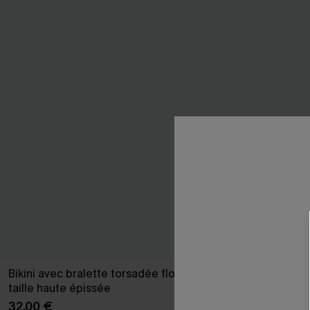
Bikini avec bralette torsadée florale et
Bikini floral i
taille haute épissée
36,00 €
32,00 €