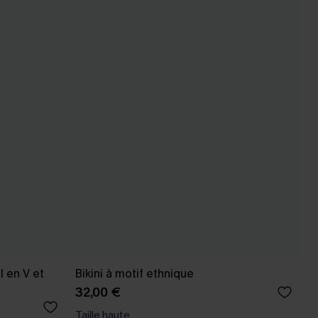
l en V et
Bikini à motif ethnique
32,00 €
Taille haute