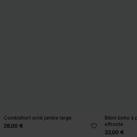
Combishort orné jambe large
Bikini boho à 
effronté
28,00 €
32,00 €