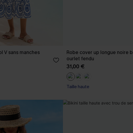
ol V sans manches
Robe cover up longue noire 
ourlet fendu
31,00 €
Taille haute