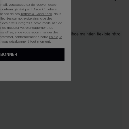
mail, vous acceptez de recevoir des e-
 contenu généré par l'IA) de Cupshe et
issance de nos
Termes & Conditions
. Nous
llectées sur notre site ainsi que des
e des pixels intégrés à nos e-mails, afin de
rts, de mesurer votre engagement, de
nos offres, et de vous recommander des
intéresser, conformément à notre
Politique
z vous désabonner à tout moment.
ABONNER