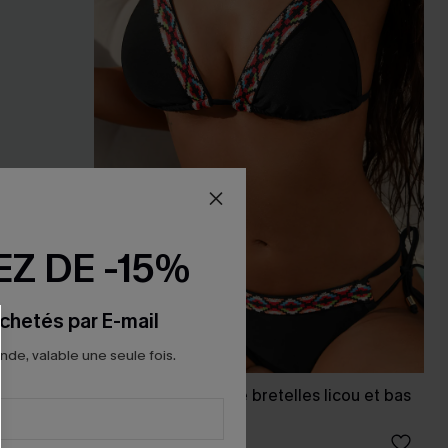
Z DE -15%
chetés par E-mail
e, valable une seule fois.
t bretelles
Bikini géométrique bretelles licou et bas
taille standard
23,00 €
29,00 €