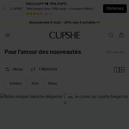
EXCLU APP 📲 -15% SUPP.
Obtenez
Téléchargez pour -15% supp. + livraison offerts !
Abonnement E-mail : -25% dès 4 achetés >>
50 k+
* Livraison éclair 2-3 jours ouvrés >>
Pour l'amour des nouveautés
915
articles
Filtres
TRIER PAR
Soldes
Noir
Blanc
-15%