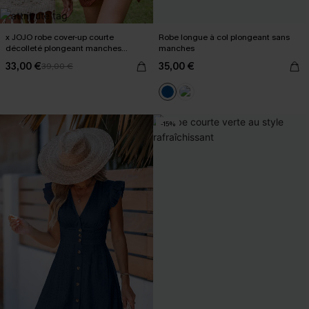
x JOJO robe cover-up courte
Robe longue à col plongeant sans
décolleté plongeant manches
manches
longues
33,00 €
35,00 €
39,00 €
-15%