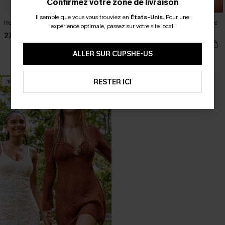
Confirmez votre zone de livraison
Il semble que vous vous trouviez en
États-Unis
.
Pour une
Robe courte blanche à col montant
Robe courte bleue col chemise avec
expérience optimale, passez sur votre site local.
poches
27,00 €
32,00 €
32,00 €
ALLER SUR CUPSHE-US
Poche
RESTER ICI
-15%