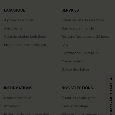
LA MARQUE
SERVICES
À propos de nous
Livraison offerte dès 55 €
Avis clients
Suivi de commande
Cupshe chaîne logistique
Retours faciles sous 30 jours
Programme ambassadeur
FAQ
Commencer un retour
Carte cadeau
PROFITEZ DE -15%
Guide des tailles
-15% dès 2 Achetés par E-mail
*Un code par commande, valable une seule fois.
S'abonner & Recevoir le code
INFORMATIONS
NOS SÉLECTIONS
Contactez-nous
🩱Maillot ventre plat
En soumettant votre adresse e-mail, vous acceptez de recevoir des e-mails
Affiliation
Tenue de plage
marketing (y compris du contenu généré par l'IA) de Cupshe et
reconnaissez avoir pris connaissance de nos
Termes & Conditions
. Nous
Politique de confidentialité
🎁Cadeau de bienvenue