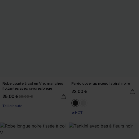
Robe courte à col en V et manches
Paréo cover up nœud latéral noire
flottantes avec rayures bleue
22,00 €
25,00 €
29,00 €
Taille haute
🔥HOT