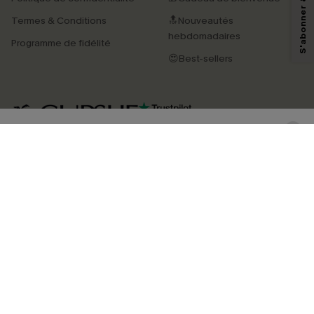
pouvons utiliser les données collectées sur notre site ainsi que des
technologies de suivi, telles que des pixels intégrés à nos e-mails, afin de
Termes & Conditions
🔝Nouveautés
savoir si ceux-ci ont été ouverts, de mesurer votre engagement, de
personnaliser nos contenus et nos offres, et de vous recommander des
hebdomadaires
Programme de fidélité
produits susceptibles de vous intéresser, conformément à notre
Politique de
confidentialité
. Vous pouvez vous désabonner à tout moment.
😍Best-sellers
S'ABONNER
4.4
TÉLÉCHARGEZ L’APP CUPSHE
SUIVEZ-NOUS