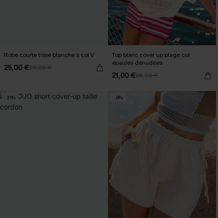
Robe courte tissé blanche à col V
Top blanc cover up plage col
épaules dénudées
25,00 €
29,00 €
21,00 €
26,00 €
-21%
-8%