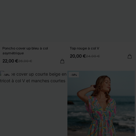
Poncho cover up bleu à col
Top rouge à col V
asymétrique
20,00 €
24,00 €
22,00 €
26,00 €
-14%
-14%