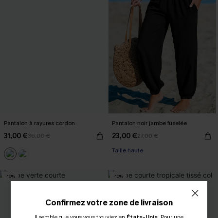
Pantalon à rayures cordon
Pantalon noir jambe fuselée
31,00 €
23,00 €
36,00 €
27,00 €
Taille haute
-16%
-10%
Confirmez votre zone de livraison
Il semble que vous vous trouviez en
États-Unis
.
Pour une