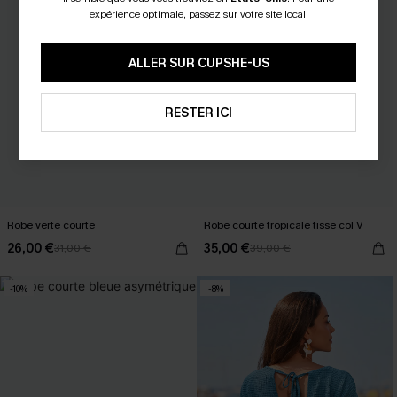
expérience optimale, passez sur votre site local.
ALLER SUR CUPSHE-US
RESTER ICI
Robe verte courte
Robe courte tropicale tissé col V
26,00 €
35,00 €
31,00 €
39,00 €
-10%
-8%