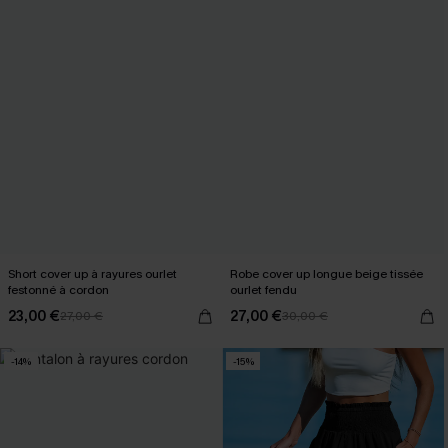
Short cover up à rayures ourlet
Robe cover up longue beige tissée
festonné à cordon
ourlet fendu
23,00 €
27,00 €
27,00 €
30,00 €
-14%
-15%