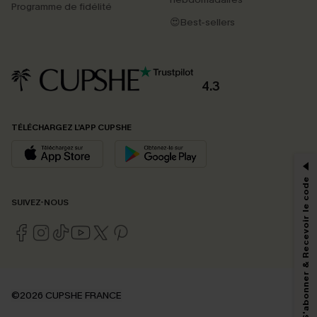
Programme de fidélité
😍Best-sellers
4.3
PROFITEZ DE -15%
TÉLÉCHARGEZ L’APP CUPSHE
-15% dès 2 Achetés par E-mail
*Un code par commande, valable une seule fois.
S'abonner & Recevoir le code
SUIVEZ-NOUS
En soumettant votre adresse e-mail, vous acceptez de recevoir des e-mails
marketing (y compris du contenu généré par l'IA) de Cupshe et
reconnaissez avoir pris connaissance de nos
Termes & Conditions
. Nous
pouvons utiliser les données collectées sur notre site ainsi que des
technologies de suivi, telles que des pixels intégrés à nos e-mails, afin de
savoir si ceux-ci ont été ouverts, de mesurer votre engagement, de
©2026 CUPSHE FRANCE
personnaliser nos contenus et nos offres, et de vous recommander des
produits susceptibles de vous intéresser, conformément à notre
Politique de