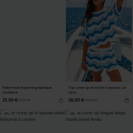
Robe midi imprimé graphique
Top cover up en tricot à rayures col
moderne
rond
23,00 €
28,00 €
27,00 €
33,00 €
-15%
-10%