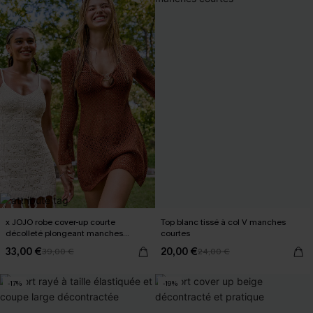
x JOJO robe cover-up courte
Top blanc tissé à col V manches
décolleté plongeant manches
courtes
longues
33,00 €
20,00 €
39,00 €
24,00 €
-17%
-19%