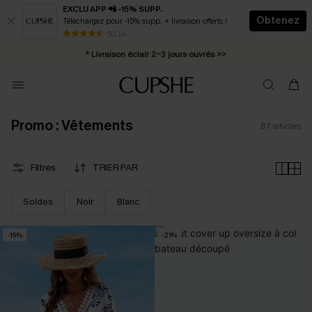
EXCLU APP 📲 -15% SUPP.
Obtenez
Téléchargez pour -15% supp. + livraison offerts !
Abonnement E-mail : -25% dès 4 achetés >>
50 k+
* Livraison éclair 2-3 jours ouvrés >>
Promo : Vêtements
87
articles
Filtres
TRIER PAR
Soldes
Noir
Blanc
-15%
-21%