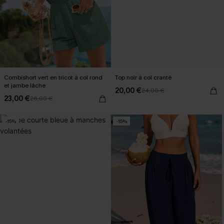
Combishort vert en tricot à col rond
Top noir à col cranté
et jambe lâche
20,00 €
24,00 €
23,00 €
26,00 €
-15%
-15%