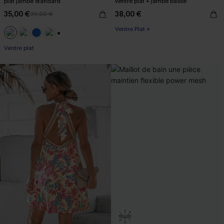
plat jambe standard
ventre plat + jambe basse
35,00 €
38,00 €
39,00 €
Ventre Plat +
+2
Ventre plat