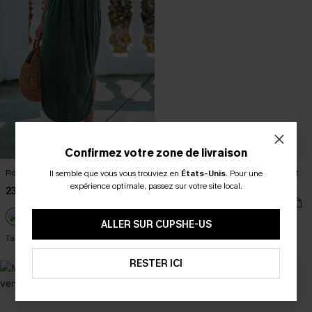
Confirmez votre zone de livraison
Robe maxi fendue sur le côté verte
Bikini colorblock à taille standard et
Il semble que vous vous trouviez en
États-Unis
.
Pour une
couverture classique
expérience optimale, passez sur votre site local.
23,00 €
27,00 €
38,00 €
ALLER SUR CUPSHE-US
Taille haute
RESTER ICI
-10%