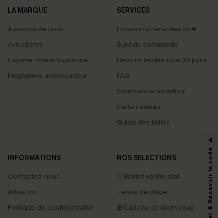
LA MARQUE
SERVICES
À propos de nous
Livraison offerte dès 55 €
Avis clients
Suivi de commande
Cupshe chaîne logistique
Retours faciles sous 30 jours
Programme ambassadeur
FAQ
Commencer un retour
Carte cadeau
PROFITEZ DE -15%
Guide des tailles
-15% dès 2 Achetés par E-mail
*Un code par commande, valable une seule fois.
S'abonner & Recevoir le code
INFORMATIONS
NOS SÉLECTIONS
Contactez-nous
🩱Maillot ventre plat
En soumettant votre adresse e-mail, vous acceptez de recevoir des e-mails
Affiliation
Tenue de plage
marketing (y compris du contenu généré par l'IA) de Cupshe et
reconnaissez avoir pris connaissance de nos
Termes & Conditions
. Nous
Politique de confidentialité
🎁Cadeau de bienvenue
pouvons utiliser les données collectées sur notre site ainsi que des
technologies de suivi, telles que des pixels intégrés à nos e-mails, afin de