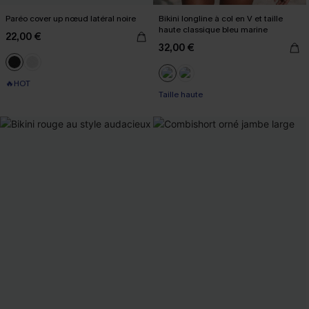
Paréo cover up nœud latéral noire
Bikini longline à col en V et taille
haute classique bleu marine
22,00 €
32,00 €
🔥HOT
Taille haute