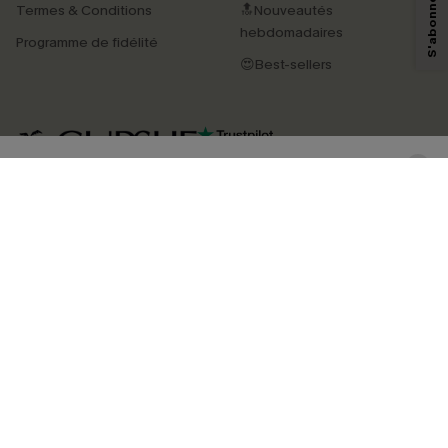
Termes & Conditions
🔝Nouveautés
savoir si ceux-ci ont été ouverts, de mesurer votre engagement, de
personnaliser nos contenus et nos offres, et de vous recommander des
hebdomadaires
Programme de fidélité
produits susceptibles de vous intéresser, conformément à notre
Politique de
confidentialité
. Vous pouvez vous désabonner à tout moment.
😍Best-sellers
S'ABONNER
4.3
TÉLÉCHARGEZ L’APP CUPSHE
SUIVEZ-NOUS