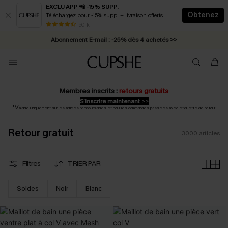
EXCLU APP 📲 -15% SUPP.
Obtenez
Téléchargez pour -15% supp. + livraison offerts !
Abonnement E-mail : -25% dès 4 achetés >>
50 k+
* Livraison éclair 2-3 jours ouvrés >>
Membres inscrits :
retours gratuits
S’inscrire maintenant
>>
*V
alable uniquement sur les articles remboursables et pour les commandes passées avec étiquette de retour.
Retour gratuit
3000
articles
Filtres
TRIER PAR
Soldes
Noir
Blanc