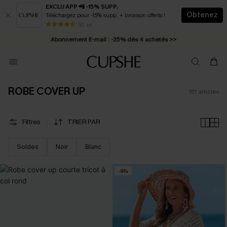
EXCLU APP 📲 -15% SUPP.
Obtenez
Téléchargez pour -15% supp. + livraison offerts !
Abonnement E-mail : -25% dès 4 achetés >>
50 k+
* Livraison éclair 2-3 jours ouvrés >>
ROBE COVER UP
151
articles
Filtres
TRIER PAR
Soldes
Noir
Blanc
-9%