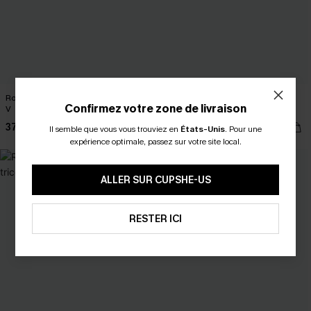
Robe cover up courte bleue à col en
Robe cover up midi rayée à col
Confirmez votre zone de livraison
V
scoop et fendue sur le côté
37,00 €
37,00 €
Il semble que vous vous trouviez en
États-Unis
.
Pour une
expérience optimale, passez sur votre site local.
ALLER SUR CUPSHE-US
RESTER ICI