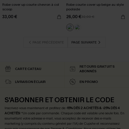
Robe cover up courte chevron à col
Robe courte cover up beige au style
scoop
poolside
33,00 €
26,00 €
32,00 €
PAGE PRÉCÉDENTE
PAGE SUIVANTE
RETOURS GRATUITS
CARTE CATEAU
ABONNÉS
LIVRAISON ÉCLAIR
EN PROMO
S'ABONNER ET OBTENIR LE CODE
Inscrivez-vous maintenant et profitez de
-15% DÈS 2 ACHETÉS & -25% DÈS 4
ACHETÉS
! *Un code par commande. Chaque code est valable une seule fois.
En
soumettant votre adresse e-mail, vous acceptez de recevoir des e-mails
marketing (y compris du contenu généré par l'IA) de Cupshe et reconnaissez
avoir pris connaissance de nos
Termes & Conditions
. Nous pouvons utiliser les