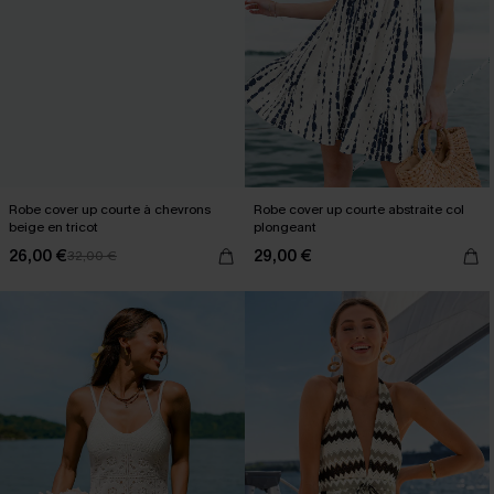
Robe cover up courte à chevrons
Robe cover up courte abstraite col
beige en tricot
plongeant
26,00 €
29,00 €
32,00 €