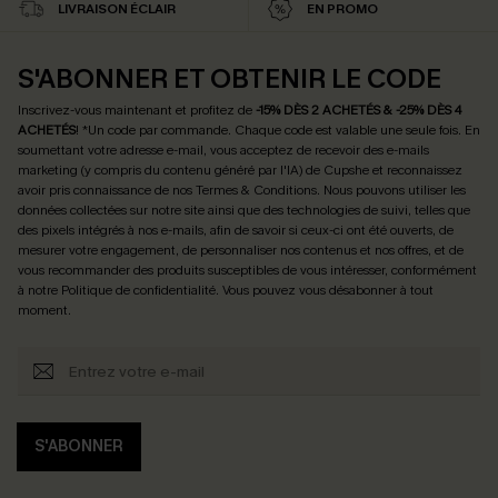
LIVRAISON ÉCLAIR
EN PROMO
S'ABONNER ET OBTENIR LE CODE
Inscrivez-vous maintenant et profitez de
-15% DÈS 2 ACHETÉS & -25% DÈS 4
ACHETÉS
! *Un code par commande. Chaque code est valable une seule fois.
En
soumettant votre adresse e-mail, vous acceptez de recevoir des e-mails
marketing (y compris du contenu généré par l'IA) de Cupshe et reconnaissez
avoir pris connaissance de nos
Termes & Conditions
. Nous pouvons utiliser les
données collectées sur notre site ainsi que des technologies de suivi, telles que
des pixels intégrés à nos e-mails, afin de savoir si ceux-ci ont été ouverts, de
mesurer votre engagement, de personnaliser nos contenus et nos offres, et de
vous recommander des produits susceptibles de vous intéresser, conformément
à notre
Politique de confidentialité
. Vous pouvez vous désabonner à tout
moment.
S'ABONNER