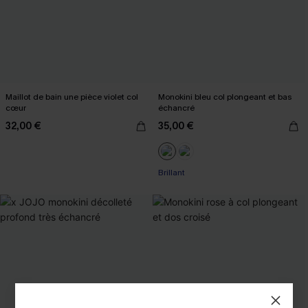
Maillot de bain une pièce violet col
Monokini bleu col plongeant et bas
cœur
échancré
32,00 €
35,00 €
Brillant