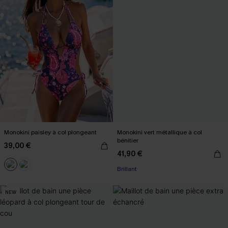
Monokini paisley à col plongeant
Monokini vert métallique à col
bénitier
39,00 €
41,90 €
Brillant
NEW