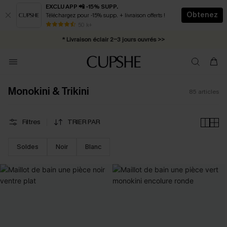
EXCLU APP 📲 -15% SUPP.
Obtenez
Téléchargez pour -15% supp. + livraison offerts !
Abonnement E-mail : -25% dès 4 achetés >>
50 k+
* Livraison éclair 2-3 jours ouvrés >>
Monokini & Trikini
85
articles
Filtres
TRIER PAR
Soldes
Noir
Blanc