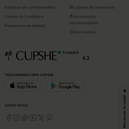
Politique de confidentialité
🎁Cadeau de bienvenue
Termes & Conditions
🔝Nouveautés
hebdomadaires
Programme de fidélité
😍Best-sellers
4.3
PROFITEZ DE -15%
TÉLÉCHARGEZ L’APP CUPSHE
-15% dès 2 Achetés par E-mail
*Un code par commande, valable une seule fois.
S'abonner & Recevoir le code
SUIVEZ-NOUS
En soumettant votre adresse e-mail, vous acceptez de recevoir des e-mails
marketing (y compris du contenu généré par l'IA) de Cupshe et
reconnaissez avoir pris connaissance de nos
Termes & Conditions
. Nous