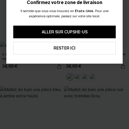
Confirmez votre zone de livraison
Il semble que vous vous trouviez en
États-Unis
.
Pour une
expérience optimale, passez sur votre site local.
ALLER SUR CUPSHE-US
RESTER ICI
x JOJO monokini décolleté profond
Monokini rose à col plongeant et dos
très échancré
croisé
38,00 €
38,00 €